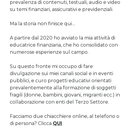
prevalenza di contenuti, testuali, audio e video
su temi finanziari, assicurativi e previdenziali.
Cerca nel blog
Ma la storia non finisce qui…
Cerca
A partire dal 2020 ho avviato la mia attività di
educatrice finanziaria, che ho consolidato con
numerose esperienze sul campo.
Su questo fronte mi occupo di fare
Archivi
divulgazione sui miei canali social e in eventi
Archivi
pubblici, e curo progetti educativi orientati
prevalentemente alla formazione di soggetti
fragili (donne, bambini, giovani, migranti ecc.) in
Twitter Feed
collaborazione con enti del Terzo Settore.
Tweet di MichelaCalculli
Facciamo due chiacchiere online, al telefono o
di persona? Clicca
QUI