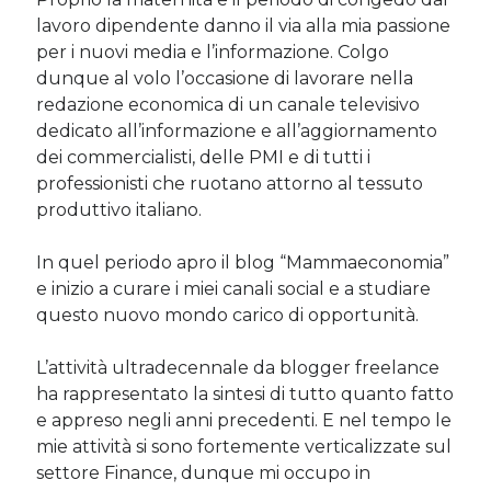
Sara
su
Del 2023 e di come la mia famiglia sta affrontando la
lavoro dipendente danno il via alla mia passione
sclerosi multipla
per i nuovi media e l’informazione. Colgo
michela
su
Del 2023 e di come la mia famiglia sta affrontando la
dunque al volo l’occasione di lavorare nella
sclerosi multipla
redazione economica di un canale televisivo
michela
su
Del 2023 e di come la mia famiglia sta affrontando la
dedicato all’informazione e all’aggiornamento
sclerosi multipla
dei commercialisti, delle PMI e di tutti i
Guya
su
Del 2023 e di come la mia famiglia sta affrontando la
sclerosi multipla
professionisti che ruotano attorno al tessuto
produttivo italiano.
Cerca nel blog
In quel periodo apro il blog “Mammaeconomia”
e inizio a curare i miei canali social e a studiare
Cerca
questo nuovo mondo carico di opportunità.
L’attività ultradecennale da blogger freelance
ha rappresentato la sintesi di tutto quanto fatto
e appreso negli anni precedenti. E nel tempo le
Archivi
mie attività si sono fortemente verticalizzate sul
settore Finance, dunque mi occupo in
Archivi