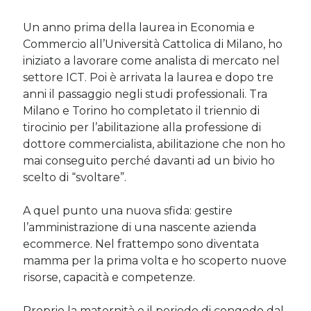
Un anno prima della laurea in Economia e
Post più recenti
Commercio all’Università Cattolica di Milano, ho
iniziato a lavorare come analista di mercato nel
Le criptovalute secondo me: l’avventura di Eticoin
29 Maggio 2026
settore ICT. Poi è arrivata la laurea e dopo tre
anni il passaggio negli studi professionali. Tra
TEDx, intercalari e perimenopausa
11 Febbraio 2025
Milano e Torino ho completato il triennio di
Come ho fatto Educazione Finanziaria nei soggiorni estivi per
tirocinio per l’abilitazione alla professione di
bambini e ragazzi
dottore commercialista, abilitazione che non ho
12 Gennaio 2024
mai conseguito perché davanti ad un bivio ho
Del 2023 e di come la mia famiglia sta affrontando la sclerosi
scelto di “svoltare”.
multipla
28 Dicembre 2023
Donne e propensione al rischio: l’impatto sugli investimenti
A quel punto una nuova sfida: gestire
12 Settembre 2022
l’amministrazione di una nascente azienda
ecommerce. Nel frattempo sono diventata
mamma per la prima volta e ho scoperto nuove
Commenti Recenti
risorse, capacità e competenze.
Angela
su
Del 2023 e di come la mia famiglia sta affrontando la
sclerosi multipla
Proprio la maternità e il periodo di congedo dal