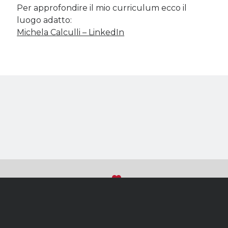
Per approfondire il mio curriculum ecco il
luogo adatto:
Michela Calculli – LinkedIn
Sviluppato con
su WordPress
Torna
(C) 2018 - Tutti i diritti riservati
in
Michela Calculli
|P.IVA IT10639080018|C.F. CLCMMC79H45A662J
alto
Privacy e Cookie Policy
|
Accesso ai dati personali
Creazione Siti Web Professionali