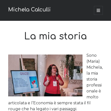
Michela Calculli
apri
menu
Barra
principa
La tua privacy
laterale
Privacy e Cookie Policy
La mia storia
Richiesta di accesso ai dati personali
Sono
Argomenti
(Maria)
Content marketing
(4)
Michela,
Economia & fisco
(80)
la mia
Finanza
(18)
storia
Imprese
(20)
professi
Progetti Digitali
(1)
onale è
Startup
(10)
molto
Tecnologia
(13)
articolata e l’Economia è sempre stata il fil
Web marketing
(19)
rouge che ha legato i vari passaggi.