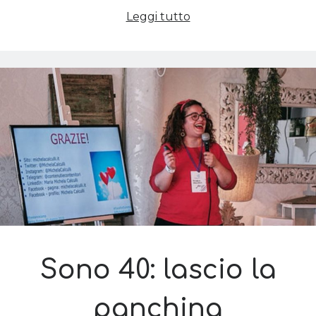
La
Leggi tutto
rivoluzione
dei
miei
40
Sono 40: lascio la
panchina