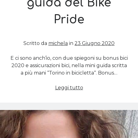
guida del Bike
Pride
Cerca nel blog
Cerca
Scritto da
michela
in
23 Giugno 2020
E ci sono anch’io, con due spiegoni su bonus bici
2020 e assicurazioni bici, nella mini guida scritta
Archivi
a più mani “Torino in bicicletta“. Bonus…
Archivi
In
Leggi tutto
bici
a
Twitter Feed
Torino:
Tweet di MichelaCalculli
la
guida
del