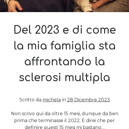
Post più recenti
Le criptovalute secondo me: l’avventura di Eticoin
Del 2023 e di come
29 Maggio 2026
TEDx, intercalari e perimenopausa
la mia famiglia sta
11 Febbraio 2025
Come ho fatto Educazione Finanziaria nei soggiorni estivi per
bambini e ragazzi
affrontando la
12 Gennaio 2024
Del 2023 e di come la mia famiglia sta affrontando la sclerosi
multipla
sclerosi multipla
28 Dicembre 2023
Donne e propensione al rischio: l’impatto sugli investimenti
12 Settembre 2022
Scritto da
michela
in
28 Dicembre 2023
Commenti Recenti
Non scrivo qui da oltre 15 mesi, dunque da ben
prima che terminasse il 2022. E direi che per
Angela
su
Del 2023 e di come la mia famiglia sta affrontando la
sclerosi multipla
definire questi 15 mesi mi bastano…