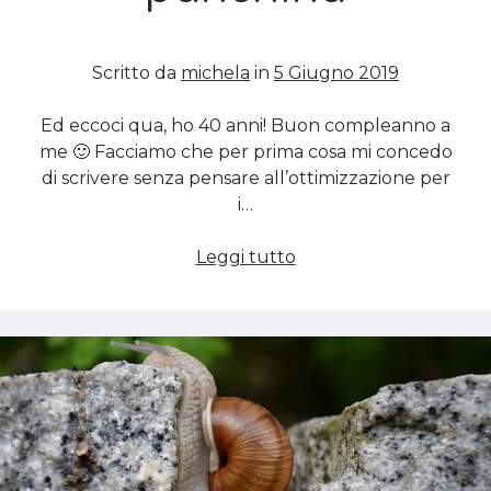
Scritto da
michela
in
5 Giugno 2019
Ed eccoci qua, ho 40 anni! Buon compleanno a
me 🙂 Facciamo che per prima cosa mi concedo
di scrivere senza pensare all’ottimizzazione per
i…
Sono
Leggi tutto
40:
lascio
la
panchina