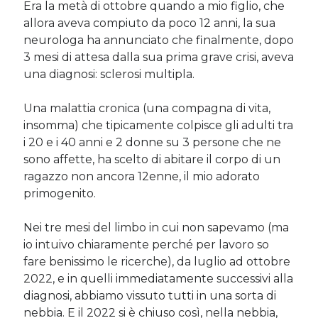
Era la metà di ottobre quando a mio figlio, che
Sara
su
Del 2023 e di come la mia famiglia sta affrontando la
allora aveva compiuto da poco 12 anni, la sua
sclerosi multipla
neurologa ha annunciato che finalmente, dopo
michela
su
Del 2023 e di come la mia famiglia sta affrontando la
sclerosi multipla
3 mesi di attesa dalla sua prima grave crisi, aveva
michela
su
Del 2023 e di come la mia famiglia sta affrontando la
una diagnosi: sclerosi multipla.
sclerosi multipla
Guya
su
Del 2023 e di come la mia famiglia sta affrontando la
Una malattia cronica (una compagna di vita,
sclerosi multipla
insomma) che tipicamente colpisce gli adulti tra
i 20 e i 40 anni e 2 donne su 3 persone che ne
sono affette, ha scelto di abitare il corpo di un
Cerca nel blog
ragazzo non ancora 12enne, il mio adorato
Cerca
primogenito.
Nei tre mesi del limbo in cui non sapevamo (ma
io intuivo chiaramente perché per lavoro so
fare benissimo le ricerche), da luglio ad ottobre
2022, e in quelli immediatamente successivi alla
Archivi
diagnosi, abbiamo vissuto tutti in una sorta di
Archivi
nebbia. E il 2022 si è chiuso così, nella nebbia,