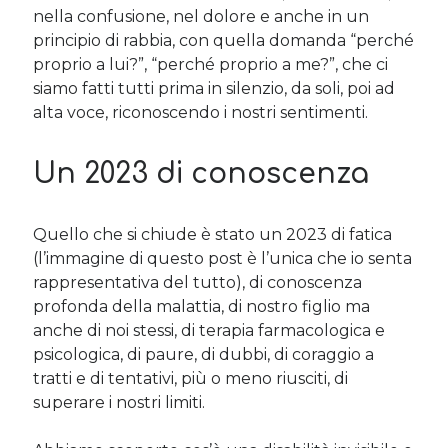
nella confusione, nel dolore e anche in un
principio di rabbia, con quella domanda “perché
Cerca nel blog
proprio a lui?”, “perché proprio a me?”, che ci
siamo fatti tutti prima in silenzio, da soli, poi ad
Cerca
alta voce, riconoscendo i nostri sentimenti.
Un 2023 di conoscenza
Archivi
Quello che si chiude è stato un 2023 di fatica
(l’immagine di questo post è l’unica che io senta
Archivi
rappresentativa del tutto), di conoscenza
profonda della malattia, di nostro figlio ma
anche di noi stessi, di terapia farmacologica e
Twitter Feed
psicologica, di paure, di dubbi, di coraggio a
Tweet di MichelaCalculli
tratti e di tentativi, più o meno riusciti, di
superare i nostri limiti.