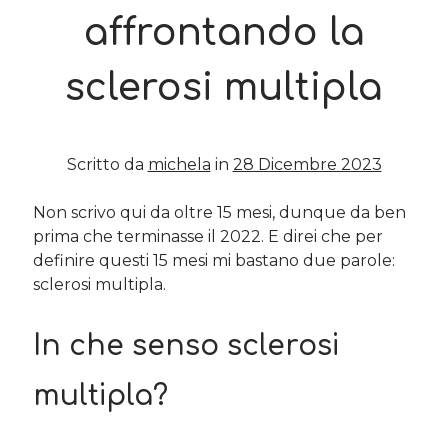
affrontando la
Post più recenti
sclerosi multipla
Le criptovalute secondo me: l’avventura di Eticoin
29 Maggio 2026
TEDx, intercalari e perimenopausa
11 Febbraio 2025
Scritto da
michela
in
28 Dicembre 2023
Come ho fatto Educazione Finanziaria nei soggiorni estivi per
bambini e ragazzi
12 Gennaio 2024
Non scrivo qui da oltre 15 mesi, dunque da ben
prima che terminasse il 2022. E direi che per
Del 2023 e di come la mia famiglia sta affrontando la sclerosi
multipla
definire questi 15 mesi mi bastano due parole:
28 Dicembre 2023
sclerosi multipla.
Donne e propensione al rischio: l’impatto sugli investimenti
12 Settembre 2022
In che senso sclerosi
multipla?
Commenti Recenti
Angela
su
Del 2023 e di come la mia famiglia sta affrontando la
sclerosi multipla