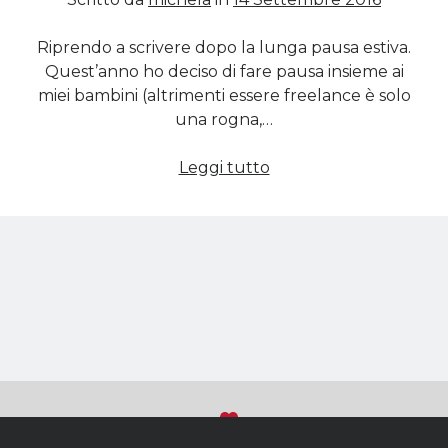
Riprendo a scrivere dopo la lunga pausa estiva.
Cerca nel blog
Quest’anno ho deciso di fare pausa insieme ai
miei bambini (altrimenti essere freelance è solo
Cerca
una rogna,…
SportGrandTour:
Leggi tutto
un’avventura
lunga
Archivi
un
Archivi
anno
Twitter Feed
Tweet di MichelaCalculli
Sviluppato con
su WordPress
Torna
(C) 2018 - Tutti i diritti riservati