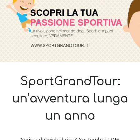
Sara
su
Del 2023 e di come la mia famiglia sta affrontando la
sclerosi multipla
michela
su
Del 2023 e di come la mia famiglia sta affrontando la
sclerosi multipla
michela
su
Del 2023 e di come la mia famiglia sta affrontando la
sclerosi multipla
Guya
su
Del 2023 e di come la mia famiglia sta affrontando la
sclerosi multipla
Cerca nel blog
SportGrandTour:
Cerca
un’avventura lunga
un anno
Archivi
Archivi
Scritto da
michela
in
14 Settembre 2016