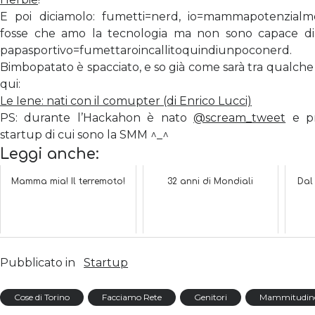
E poi diciamolo: fumetti=nerd, io=mammapotenzial
fosse che amo la tecnologia ma non sono capace di 
papasportivo=fumettaroincallitoquindiunpoconerd.
Bimbopatato è spacciato, e so già come sarà tra qualch
qui:
Le Iene: nati con il comupter (di Enrico Lucci)
PS: durante l’Hackahon è nato
@scream_tweet
e pr
startup di cui sono la SMM ^_^
Leggi anche:
Mamma mia! Il terremoto!
32 anni di Mondiali
Dal
Pubblicato in
Startup
Cose di Torino
Facciamo Rete
Genitori
Mammitudin