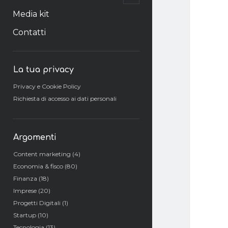
il
menu
Media kit
secondario
Contatti
Barra
La tua privacy
laterale
Privacy e Cookie Policy
Richiesta di accesso ai dati personali
Argomenti
Content marketing
(4)
Economia & fisco
(80)
Finanza
(18)
Imprese
(20)
Progetti Digitali
(1)
Startup
(10)
Tecnologia
(13)