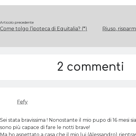
Articolo precedente
Come tolgo l’ipoteca di Equitalia? (*)
Riuso, risparm
2 commenti
Fefy
Sei stata bravissima ! Nonostante il mio pupo di 16 mesi 
sono più capace di fare le notti brave!
Ma ho aspettato a casa che il mio lui (Alessandro) rientras