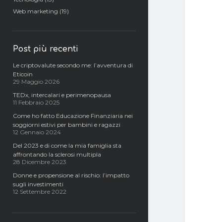
Web marketing
(19)
Post più recenti
Le criptovalute secondo me: l’avventura di
Eticoin
29 Maggio 2026
TEDx, intercalari e perimenopausa
11 Febbraio 2025
Come ho fatto Educazione Finanziaria nei
soggiorni estivi per bambini e ragazzi
12 Gennaio 2024
Del 2023 e di come la mia famiglia sta
affrontando la sclerosi multipla
28 Dicembre 2023
Donne e propensione al rischio: l’impatto
sugli investimenti
12 Settembre 2022