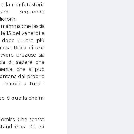
 la mia fotostoria
gram seguendo
ieforh.
 mamma che lascia
lle 15 del venerdì e
i dopo 22 ore, più
ricca. Ricca di una
vvero preziose sia
oia di sapere che
mente, che si può
lontana dal proprio
i maroni a tutti i
 ed è quella che mi
 Comics. Che spasso
 stand e da
Kit
ed