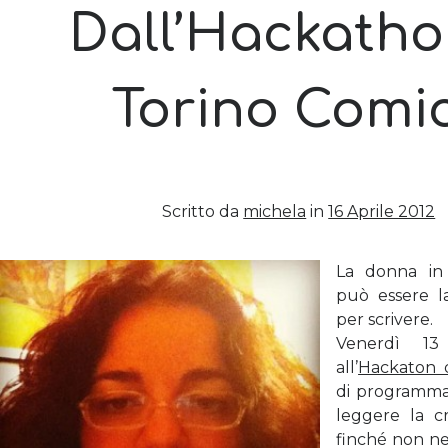
Dall’Hackatho
Torino Comi
Scritto da
michela
in
16 Aprile 2012
La donna in
può essere la
per scrivere.
Venerdì 13
all’
Hackaton d
di programmaz
leggere la 
finché non n