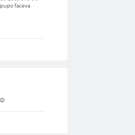
l pupo faceva
 😉