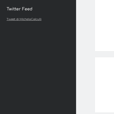
Twitter Feed
Tweet di MichelaCalculli