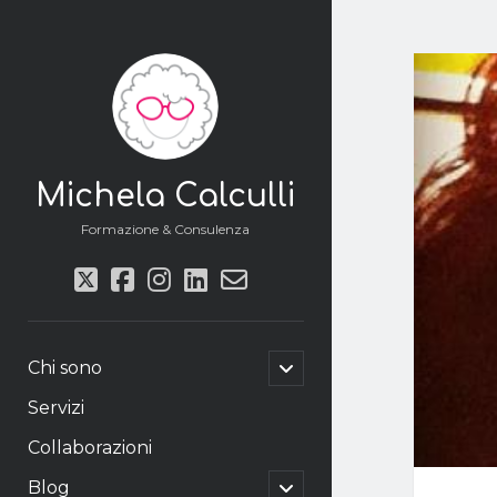
Michela Calculli
Formazione & Consulenza
twitter
facebook
instagram
linkedin
email-
form
apri
Chi sono
il
menu
Servizi
secondario
Collaborazioni
apri
Blog