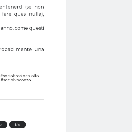
mentenerd (se non
fare quasi nulla),
e anno, come questi
obabilmente una
 #socialtrasloco alla
#socialvacanza
e
Me