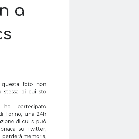
n a
cs
 questa foto non
 stessa di cui sto
 ho partecipato
i Torino
, una 24h
ione di cui si può
cronaca su
Twitter
,
e perderà memoria,