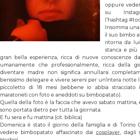
oppure vedere
su Insta
l’hashtag #tod
Insomma una
il suo bimbo a
ritorna da lu
stanca e più 
gran bella esperienza, ricca di nuove conoscenze da
umanamente che professionalmente, ricca della gi
diventare madre non significa annullarsi completa
benissimo delegare e vivere sereni per un’intera notte 
piccoletto di 18 mesi (sebbene io abbia stracciato 
maratoneti con foto e aneddoti su bimbopatato).
Quella della foto è la faccia che avevo sabato mattina,
sono portata dietro per tutta la giornata.
E fu sera e fu mattina (cit. biblica)
Domenica è stato il giorno della famiglia e di Torino
vedere bimbopatato affascinato dai
cosplayer
, dagli
Herbie
!