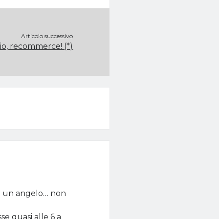
Articolo successivo
io, recommerce! (*)
sia un angelo… non
se quasi alle 6 a