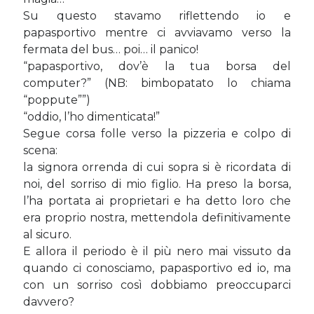
Su questo stavamo riflettendo io e
papasportivo mentre ci avviavamo verso la
Cerca nel blog
fermata del bus… poi… il panico!
“papasportivo, dov’è la tua borsa del
Cerca
computer?” (NB: bimbopatato lo chiama
“poppute””)
“oddio, l’ho dimenticata!”
Segue corsa folle verso la pizzeria e colpo di
scena:
Archivi
la signora orrenda di cui sopra si è ricordata di
Archivi
noi, del sorriso di mio figlio. Ha preso la borsa,
l’ha portata ai proprietari e ha detto loro che
era proprio nostra, mettendola definitivamente
al sicuro.
Twitter Feed
E allora il periodo è il più nero mai vissuto da
Tweet di MichelaCalculli
quando ci conosciamo, papasportivo ed io, ma
con un sorriso così dobbiamo preoccuparci
davvero?