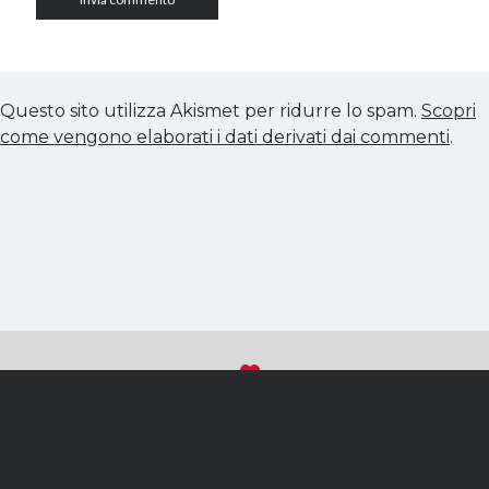
Questo sito utilizza Akismet per ridurre lo spam.
Scopri
come vengono elaborati i dati derivati dai commenti
.
Sviluppato con
su WordPress
Torna
(C) 2018 - Tutti i diritti riservati
in
Michela Calculli
|P.IVA IT10639080018|C.F. CLCMMC79H45A662J
alto
Privacy e Cookie Policy
|
Accesso ai dati personali
Creazione Siti Web Professionali