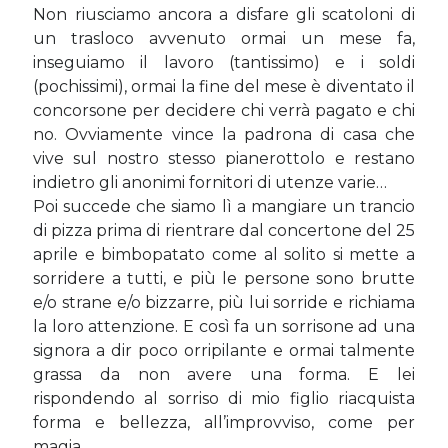
Non riusciamo ancora a disfare gli scatoloni di
Sara
su
Del 2023 e di come la mia famiglia sta affrontando la
sclerosi multipla
un trasloco avvenuto ormai un mese fa,
michela
su
Del 2023 e di come la mia famiglia sta affrontando la
inseguiamo il lavoro (tantissimo) e i soldi
sclerosi multipla
(pochissimi), ormai la fine del mese è diventato il
michela
su
Del 2023 e di come la mia famiglia sta affrontando la
concorsone per decidere chi verrà pagato e chi
sclerosi multipla
no. Ovviamente vince la padrona di casa che
Guya
su
Del 2023 e di come la mia famiglia sta affrontando la
vive sul nostro stesso pianerottolo e restano
sclerosi multipla
indietro gli anonimi fornitori di utenze varie…
Poi succede che siamo lì a mangiare un trancio
di pizza prima di rientrare dal concertone del 25
Cerca nel blog
aprile e bimbopatato come al solito si mette a
Cerca
sorridere a tutti, e più le persone sono brutte
e/o strane e/o bizzarre, più lui sorride e richiama
la loro attenzione. E così fa un sorrisone ad una
signora a dir poco orripilante e ormai talmente
grassa da non avere una forma. E lei
rispondendo al sorriso di mio figlio riacquista
Archivi
forma e bellezza, all’improvviso, come per
Archivi
magia…