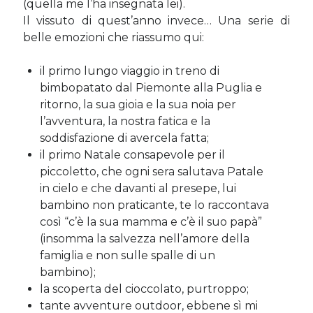
(quella me l’ha insegnata lei).
Il vissuto di quest’anno invece… Una serie di
belle emozioni che riassumo qui:
Cerca nel blog
Cerca
il primo lungo viaggio in treno di
bimbopatato dal Piemonte alla Puglia e
ritorno, la sua gioia e la sua noia per
l’avventura, la nostra fatica e la
soddisfazione di avercela fatta;
il primo Natale consapevole per il
Archivi
piccoletto, che ogni sera salutava Patale
Archivi
in cielo e che davanti al presepe, lui
bambino non praticante, te lo raccontava
così “c’è la sua mamma e c’è il suo papà”
Twitter Feed
(insomma la salvezza nell’amore della
famiglia e non sulle spalle di un
Tweet di MichelaCalculli
bambino);
la scoperta del cioccolato, purtroppo;
tante avventure outdoor, ebbene sì mi