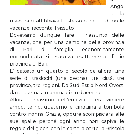
Sara
su
Del 2023 e di come la mia famiglia sta affrontando la
Ange
sclerosi multipla
la, la
michela
su
Del 2023 e di come la mia famiglia sta affrontando la
maestra ci affibbiava lo stesso compito dopo le
sclerosi multipla
vacanze: racconta il vissuto.
michela
su
Del 2023 e di come la mia famiglia sta affrontando la
Dovevamo dunque fare il riassunto delle
sclerosi multipla
vacanze, che per una bambina della provincia
Guya
su
Del 2023 e di come la mia famiglia sta affrontando la
sclerosi multipla
di Bari di famiglia economicamente
normodotata si esauriva esattamente lì: in
provincia di Bari.
E’ passato un quarto di secolo da allora, una
Cerca nel blog
serie di traslochi (una decina), tre città, tre
Cerca
province, tre regioni. Da Sud-Est a Nord-Ovest,
da ragazzina a mamma di un dueenne.
Allora il massimo dell’emozione era vincere
ambo, terno, quaterno e cinquina a tombola
contro nonna Grazia, oppure scompisciarsi alle
Archivi
sue spalle perché ogni anno non capiva le
regole dei giochi con le carte, a parte la Briscola
Archivi