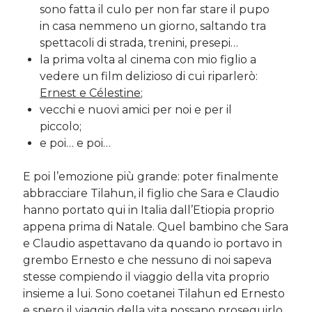
sono fatta il culo per non far stare il pupo
in casa nemmeno un giorno, saltando tra
spettacoli di strada, trenini, presepi…
la prima volta al cinema con mio figlio a
vedere un film delizioso di cui riparlerò:
Ernest e Célestine
;
vecchi e nuovi amici per noi e per il
piccolo;
e poi… e poi…
E poi l’emozione più grande: poter finalmente
abbracciare Tilahun, il figlio che Sara e Claudio
hanno portato qui in Italia dall’Etiopia proprio
appena prima di Natale. Quel bambino che Sara
e Claudio aspettavano da quando io portavo in
grembo Ernesto e che nessuno di noi sapeva
stesse compiendo il viaggio della vita proprio
insieme a lui. Sono coetanei Tilahun ed Ernesto
e spero il viaggio della vita possano proseguirlo