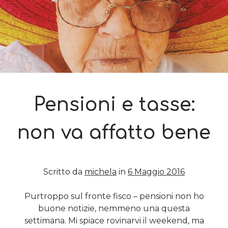
Sara
su
Del 2023 e di come la mia famiglia sta affrontando la
sclerosi multipla
michela
su
Del 2023 e di come la mia famiglia sta affrontando la
sclerosi multipla
michela
su
Del 2023 e di come la mia famiglia sta affrontando la
sclerosi multipla
Guya
su
Del 2023 e di come la mia famiglia sta affrontando la
sclerosi multipla
Pensioni e tasse:
Cerca nel blog
non va affatto bene
Cerca
Scritto da
michela
in
6 Maggio 2016
Purtroppo sul fronte fisco – pensioni non ho
Archivi
buone notizie, nemmeno una questa
settimana. Mi spiace rovinarvi il weekend, ma
Archivi