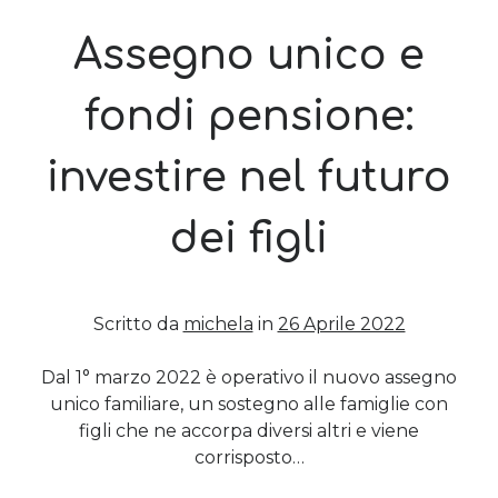
Assegno unico e
Post più recenti
Le criptovalute secondo me: l’avventura di Eticoin
fondi pensione:
29 Maggio 2026
TEDx, intercalari e perimenopausa
investire nel futuro
11 Febbraio 2025
Come ho fatto Educazione Finanziaria nei soggiorni estivi per
bambini e ragazzi
dei figli
12 Gennaio 2024
Del 2023 e di come la mia famiglia sta affrontando la sclerosi
multipla
28 Dicembre 2023
Scritto da
michela
in
26 Aprile 2022
Donne e propensione al rischio: l’impatto sugli investimenti
12 Settembre 2022
Dal 1° marzo 2022 è operativo il nuovo assegno
unico familiare, un sostegno alle famiglie con
figli che ne accorpa diversi altri e viene
Commenti Recenti
corrisposto…
Angela
su
Del 2023 e di come la mia famiglia sta affrontando la
sclerosi multipla