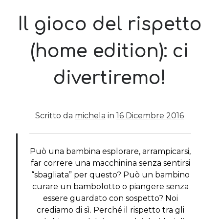
Il gioco del rispetto
Post più recenti
Le criptovalute secondo me: l’avventura di Eticoin
(home edition): ci
29 Maggio 2026
TEDx, intercalari e perimenopausa
divertiremo!
11 Febbraio 2025
Come ho fatto Educazione Finanziaria nei soggiorni estivi per
bambini e ragazzi
12 Gennaio 2024
Scritto da
michela
in
16 Dicembre 2016
Del 2023 e di come la mia famiglia sta affrontando la sclerosi
multipla
28 Dicembre 2023
Donne e propensione al rischio: l’impatto sugli investimenti
Può una bambina esplorare, arrampicarsi,
12 Settembre 2022
far correre una macchinina senza sentirsi
“sbagliata” per questo? Può un bambino
curare un bambolotto o piangere senza
Commenti Recenti
essere guardato con sospetto? Noi
Angela
su
Del 2023 e di come la mia famiglia sta affrontando la
crediamo di sì. Perché il rispetto tra gli
sclerosi multipla