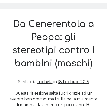
del
rispetto
(home
Cerca nel blog
edition):
Da Cenerentola a
Cerca
ci
divertiremo!
Peppa: gli
stereotipi contro i
Archivi
bambini (maschi)
Archivi
Twitter Feed
Scritto da
michela
in
18 Febbraio 2015
Tweet di MichelaCalculli
Questa riflessione salta fuori grazie ad un
evento ben preciso, ma frulla nella mia mente
di mamma da almeno un paio d’anni. Ho