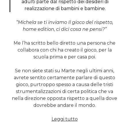
adulti parte dal rispetto dei desideri di
Sara
su
Del 2023 e di come la mia famiglia sta affrontando la
realizzazione di bambini e bambine.
sclerosi multipla
michela
su
Del 2023 e di come la mia famiglia sta affrontando la
“Michela se ti inviamo Il gioco del rispetto,
sclerosi multipla
home edition, ci dici cosa ne pensi?”
michela
su
Del 2023 e di come la mia famiglia sta affrontando la
sclerosi multipla
Guya
su
Del 2023 e di come la mia famiglia sta affrontando la
Me l’ha scritto bello diretto una persona che
sclerosi multipla
collabora con chi ha creato il gioco, per la
scuola prima e per casa poi.
Cerca nel blog
Se non siete stati su Marte negli ultimi anni,
avrete sentito certamente parlare di questo
Cerca
gioco, purtroppo spesso a causa delle tristi
strumentalizzazioni di certa politica che va
nella direzione opposta rispetto a quella dove
dovrebbe andare il mondo.
Archivi
Il
Leggi tutto
Archivi
gioco