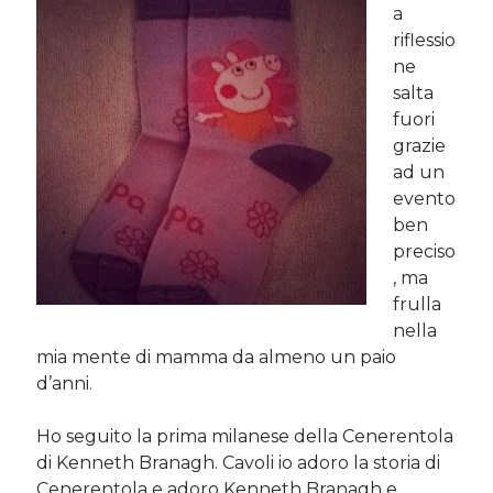
a
riflessio
Post più recenti
ne
salta
Le criptovalute secondo me: l’avventura di Eticoin
29 Maggio 2026
fuori
grazie
TEDx, intercalari e perimenopausa
11 Febbraio 2025
ad un
Come ho fatto Educazione Finanziaria nei soggiorni estivi per
evento
bambini e ragazzi
ben
12 Gennaio 2024
preciso
Del 2023 e di come la mia famiglia sta affrontando la sclerosi
, ma
multipla
28 Dicembre 2023
frulla
Donne e propensione al rischio: l’impatto sugli investimenti
nella
12 Settembre 2022
mia mente di mamma da almeno un paio
d’anni.
Commenti Recenti
Ho seguito la prima milanese della Cenerentola
di Kenneth Branagh. Cavoli io adoro la storia di
Angela
su
Del 2023 e di come la mia famiglia sta affrontando la
sclerosi multipla
Cenerentola e adoro Kenneth Branagh e