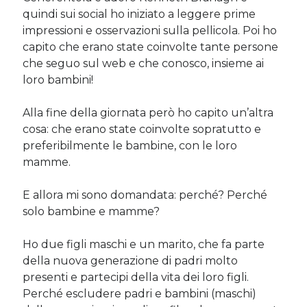
Sara
su
Del 2023 e di come la mia famiglia sta affrontando la
quindi sui social ho iniziato a leggere prime
sclerosi multipla
impressioni e osservazioni sulla pellicola. Poi ho
michela
su
Del 2023 e di come la mia famiglia sta affrontando la
capito che erano state coinvolte tante persone
sclerosi multipla
che seguo sul web e che conosco, insieme ai
michela
su
Del 2023 e di come la mia famiglia sta affrontando la
loro bambini!
sclerosi multipla
Guya
su
Del 2023 e di come la mia famiglia sta affrontando la
sclerosi multipla
Alla fine della giornata però ho capito un’altra
cosa: che erano state coinvolte sopratutto e
preferibilmente le bambine, con le loro
mamme.
Cerca nel blog
Cerca
E allora mi sono domandata: perché? Perché
solo bambine e mamme?
Ho due figli maschi e un marito, che fa parte
della nuova generazione di padri molto
Archivi
presenti e partecipi della vita dei loro figli.
Perché escludere padri e bambini (maschi)
Archivi