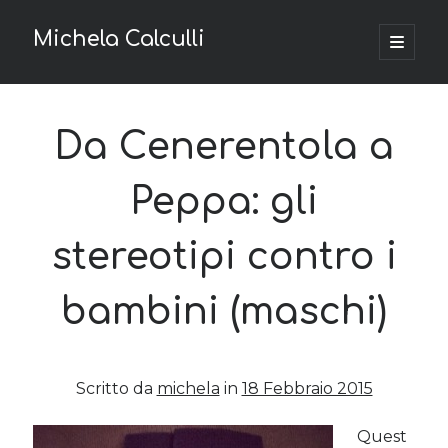
Michela Calculli
apri
menu
Barra
principa
La tua privacy
laterale
Privacy e Cookie Policy
Da Cenerentola a
Richiesta di accesso ai dati personali
Peppa: gli
Argomenti
stereotipi contro i
Content marketing
(4)
Economia & fisco
(80)
bambini (maschi)
Finanza
(18)
Imprese
(20)
Progetti Digitali
(1)
Startup
(10)
Scritto da
michela
in
18 Febbraio 2015
Tecnologia
(13)
Web marketing
(19)
Quest