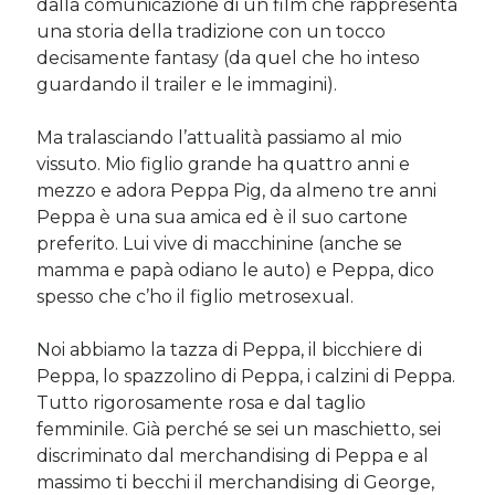
dalla comunicazione di un film che rappresenta
una storia della tradizione con un tocco
decisamente fantasy (da quel che ho inteso
Cerca nel blog
guardando il trailer e le immagini).
Cerca
Ma tralasciando l’attualità passiamo al mio
vissuto. Mio figlio grande ha quattro anni e
mezzo e adora Peppa Pig, da almeno tre anni
Peppa è una sua amica ed è il suo cartone
preferito. Lui vive di macchinine (anche se
Archivi
mamma e papà odiano le auto) e Peppa, dico
Archivi
spesso che c’ho il figlio metrosexual.
Noi abbiamo la tazza di Peppa, il bicchiere di
Twitter Feed
Peppa, lo spazzolino di Peppa, i calzini di Peppa.
Tutto rigorosamente rosa e dal taglio
Tweet di MichelaCalculli
femminile. Già perché se sei un maschietto, sei
discriminato dal merchandising di Peppa e al
massimo ti becchi il merchandising di George,