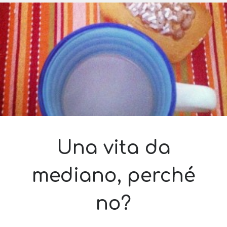
disponibili
Sara
su
Del 2023 e di come la mia famiglia sta affrontando la
sempre
sclerosi multipla
michela
su
Del 2023 e di come la mia famiglia sta affrontando la
sclerosi multipla
michela
su
Del 2023 e di come la mia famiglia sta affrontando la
sclerosi multipla
Guya
su
Del 2023 e di come la mia famiglia sta affrontando la
sclerosi multipla
Cerca nel blog
Cerca
Una vita da
mediano, perché
no?
Archivi
Archivi