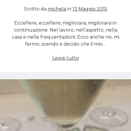
Scritto da
michela
in
13 Maggio 2015
Cerca nel blog
Eccellere, eccellere, migliorarsi, migliorarsi in
Cerca
continuazione. Nel lavoro, nell’aspetto, nella
casa e nelle frequentazioni. Ecco anche no, mi
fermo, scendo e decido che il mio…
Una
Leggi tutto
vita
Archivi
da
Archivi
mediano,
perché
no?
Twitter Feed
Tweet di MichelaCalculli