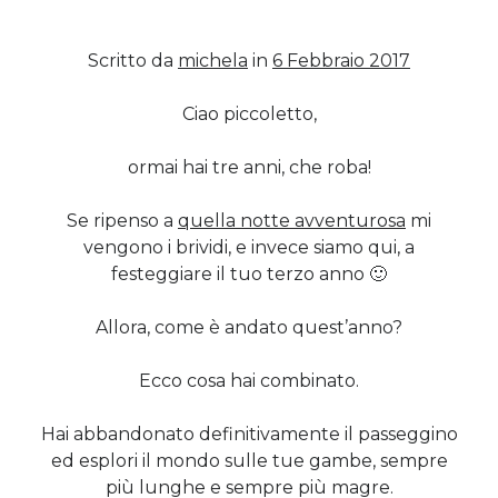
Scritto da
michela
in
6 Febbraio 2017
Cerca nel blog
Cerca
Ciao piccoletto,
ormai hai tre anni, che roba!
Se ripenso a
quella notte avventurosa
mi
vengono i brividi, e invece siamo qui, a
Archivi
festeggiare il tuo terzo anno 🙂
Archivi
Allora, come è andato quest’anno?
Twitter Feed
Ecco cosa hai combinato.
Tweet di MichelaCalculli
Hai abbandonato definitivamente il passeggino
ed esplori il mondo sulle tue gambe, sempre
più lunghe e sempre più magre.