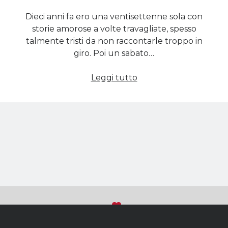
Dieci anni fa ero una ventisettenne sola con
storie amorose a volte travagliate, spesso
talmente tristi da non raccontarle troppo in
giro. Poi un sabato…
Contavamo
Leggi tutto
le
ore…
Sviluppato con
su WordPress
Torna
(C) 2018 - Tutti i diritti riservati
in
Michela Calculli
|P.IVA IT10639080018|C.F. CLCMMC79H45A662J