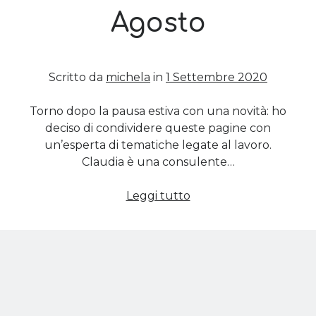
Agosto
Cerca nel blog
Cerca
Scritto da
michela
in
1 Settembre 2020
Torno dopo la pausa estiva con una novità: ho
deciso di condividere queste pagine con
un’esperta di tematiche legate al lavoro.
Archivi
Claudia è una consulente…
Archivi
Nuova
Leggi tutto
cassa
integrazione:
Twitter Feed
le
regole
Tweet di MichelaCalculli
del
Decreto
Agosto