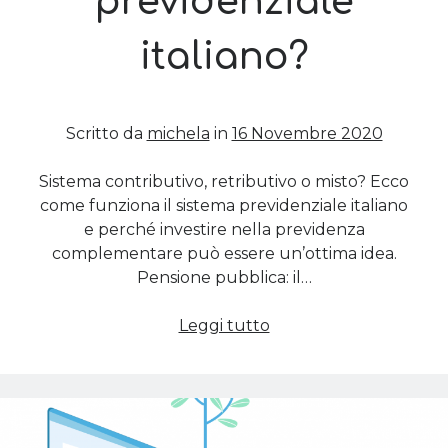
previdenziale
italiano?
Cerca nel blog
Cerca
Scritto da
michela
in
16 Novembre 2020
Sistema contributivo, retributivo o misto? Ecco
come funziona il sistema previdenziale italiano
Archivi
e perché investire nella previdenza
complementare può essere un’ottima idea.
Archivi
Pensione pubblica: il…
Come
Leggi tutto
Twitter Feed
funziona
il
Tweet di MichelaCalculli
sistema
previdenziale
italiano?