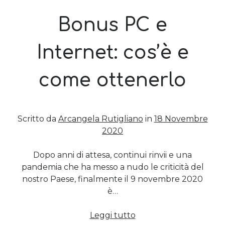
Bonus PC e
Post più recenti
Le criptovalute secondo me: l’avventura di Eticoin
Internet: cos’è e
29 Maggio 2026
TEDx, intercalari e perimenopausa
come ottenerlo
11 Febbraio 2025
Come ho fatto Educazione Finanziaria nei soggiorni estivi per
bambini e ragazzi
12 Gennaio 2024
Scritto da
Arcangela Rutigliano
in
18 Novembre
Del 2023 e di come la mia famiglia sta affrontando la sclerosi
multipla
2020
28 Dicembre 2023
Donne e propensione al rischio: l’impatto sugli investimenti
Dopo anni di attesa, continui rinvii e una
12 Settembre 2022
pandemia che ha messo a nudo le criticità del
nostro Paese, finalmente il 9 novembre 2020
è…
Commenti Recenti
Angela
su
Del 2023 e di come la mia famiglia sta affrontando la
Bonus
Leggi tutto
sclerosi multipla