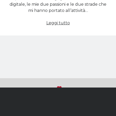
digitale, le mie due passioni e le due strade che
mi hanno portato all’attività…
Nuova
Leggi tutto
partnership
con
Fiscozen
Sviluppato con
su WordPress
Torna
(C) 2018 - Tutti i diritti riservati
in
Michela Calculli
|P.IVA IT10639080018|C.F. CLCMMC79H45A662J
alto
Privacy e Cookie Policy
|
Accesso ai dati personali
Creazione Siti Web Professionali