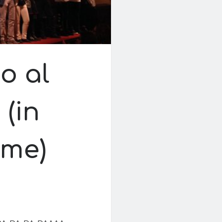
to al
(in
rme)