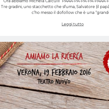
“Ora abbiamo Michela Calculli” PAAA-PA-PA-PA-PAAA
Tre gradini, uno stacchetto che sfuma, Salvatore (il pa
c’ho messo il dofollow che è una “gran
Il
Leggi tutto
mio
intervento
al
#SEOandLov
(in
tutte
le
sue
forme)