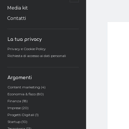
il
menu
Media kit
secondario
Contatti
Barra
La tua privacy
laterale
Privacy e Cookie Policy
Richiesta di accesso ai dati personali
Argomenti
Content marketing
(4)
Economia & fisco
(80)
Finanza
(18)
Imprese
(20)
Progetti Digitali
(1)
Startup
(10)
Tecnologia
(13)