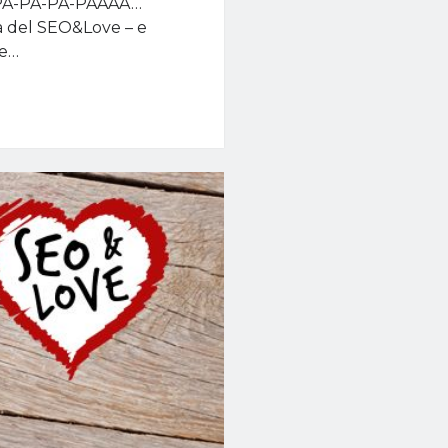
-PA-PA-PA-PAAAA…
pà del SEO&Love – e
de…
e