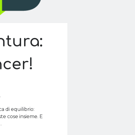
tura:
cer!
0
 di equilibrio:
ste cose insieme. E
…