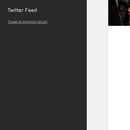
Twitter Feed
Tweet di MichelaCalculli