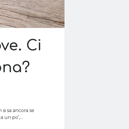
ve. Ci
ona?
si sa ancora se
ta un po’,…