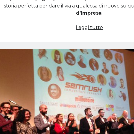
storia perfetta per dare il via a qualcosa di nuovo su q
d’impresa
.
Storie
Leggi tutto
d’impresa:
dipendenti
pagati
per
studiare