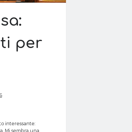
sa:
ti per
6
to interessante:
ana. Mi sembra una