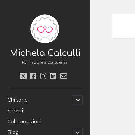
Michela Calculli
Formazione & Consulenza
twitter
facebook
instagram
linkedin
email-
form
apri
Chi sono
il
menu
Servizi
secondario
Collaborazioni
apri
Blog