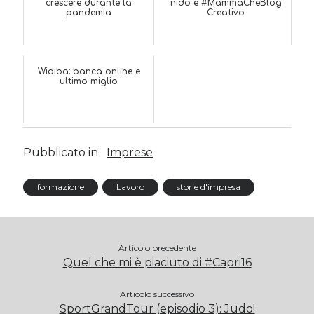
crescere durante la
nido e #MammaCheBlog
pandemia
Creativo
Widiba: banca online e
ultimo miglio
Pubblicato in
Imprese
formazione
Lavoro
storie d'impresa
Articolo precedente
Quel che mi è piaciuto di #Capri16
Articolo successivo
SportGrandTour (episodio 3): Judo!