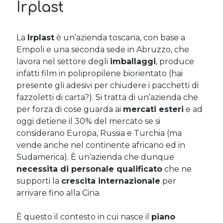
Irplast
Sara
su
Del 2023 e di come la mia famiglia sta affrontando la
sclerosi multipla
michela
su
Del 2023 e di come la mia famiglia sta affrontando la
La
Irplast
è un’azienda toscana, con base a
sclerosi multipla
Empoli e una seconda sede in Abruzzo, che
michela
su
Del 2023 e di come la mia famiglia sta affrontando la
sclerosi multipla
lavora nel settore degli
imballaggi
, produce
Guya
su
Del 2023 e di come la mia famiglia sta affrontando la
infatti film in polipropilene biorientato (hai
sclerosi multipla
presente gli adesivi per chiudere i pacchetti di
fazzoletti di carta?). Si tratta di un’azienda che
per forza di cose guarda ai
mercati esteri
e ad
Cerca nel blog
oggi detiene il 30% del mercato se si
considerano Europa, Russia e Turchia (ma
Cerca
vende anche nel continente africano ed in
Sudamerica). È un’azienda che dunque
necessita di personale qualificato
che ne
supporti la
crescita internazionale
per
arrivare fino alla Cina.
Archivi
Archivi
È questo il contesto in cui nasce il
piano