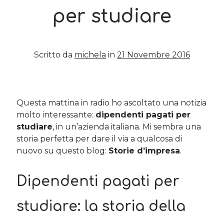
per studiare
Post più recenti
Le criptovalute secondo me: l’avventura di Eticoin
29 Maggio 2026
Scritto da
michela
in
21 Novembre 2016
TEDx, intercalari e perimenopausa
11 Febbraio 2025
Come ho fatto Educazione Finanziaria nei soggiorni estivi per
bambini e ragazzi
Questa mattina in radio ho ascoltato una notizia
12 Gennaio 2024
molto interessante:
dipendenti pagati per
Del 2023 e di come la mia famiglia sta affrontando la sclerosi
studiare
, in un’azienda italiana. Mi sembra una
multipla
28 Dicembre 2023
storia perfetta per dare il via a qualcosa di
Donne e propensione al rischio: l’impatto sugli investimenti
nuovo su questo blog:
Storie d’impresa
.
12 Settembre 2022
Dipendenti pagati per
Commenti Recenti
studiare: la storia della
Angela
su
Del 2023 e di come la mia famiglia sta affrontando la
sclerosi multipla