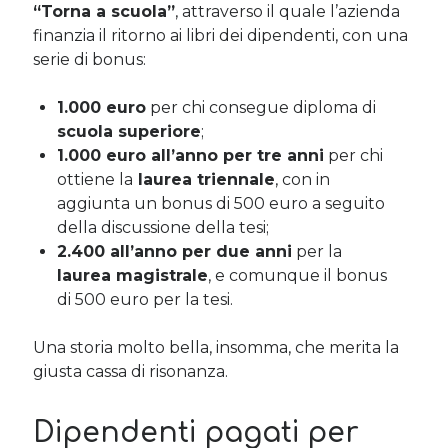
“Torna a scuola”
, attraverso il quale l’azienda
finanzia il ritorno ai libri dei dipendenti, con una
serie di bonus:
Cerca nel blog
Cerca
1.000 euro
per chi consegue diploma di
scuola superiore
;
1.000 euro all’anno per tre anni
per chi
ottiene la
laurea triennale
, con in
aggiunta un bonus di 500 euro a seguito
Archivi
della discussione della tesi;
2.400 all’anno per due anni
per la
Archivi
laurea magistrale
, e comunque il bonus
di 500 euro per la tesi.
Twitter Feed
Una storia molto bella, insomma, che merita la
giusta cassa di risonanza.
Tweet di MichelaCalculli
Dipendenti pagati per