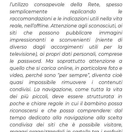
l’utilizzo consapevole della Rete, spesso
semplicemente replicando le
Cerca nel blog
raccomandazioni e le indicazioni utili nella vita
reale, nell’offline. Attenzione agli sconosciuti, ai
Cerca
siti che possono pubblicare immagini
impressionanti e sconvenienti (niente di
diverso dagli accorgimenti utili per la
televisione), ai propri dati personali, comprese
le password. Ma soprattutto attenzione a
Archivi
quello che si carica online, in particolare foto e
video, perché sono “per sempre”, diventa cioè
Archivi
quasi impossibile rimuovere i contenuti
condivisi. La navigazione, come tutta la vita
dei più piccoli, deve essere strutturata in
Twitter Feed
poche e chiare regole in cui il bambino possa
riconoscersi e che possa comprendere: dal
Tweet di MichelaCalculli
tempo dedicato alla navigazione alla scelta
condivisa dei siti che è possibile visitare,
magari organizzandoli in cartelle tra i preferiti