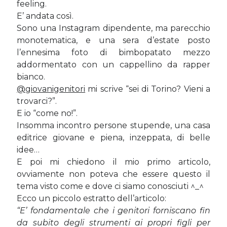
feeling.
Sara
su
Del 2023 e di come la mia famiglia sta affrontando la
E’ andata così.
sclerosi multipla
Sono una Instagram dipendente, ma parecchio
michela
su
Del 2023 e di come la mia famiglia sta affrontando la
sclerosi multipla
monotematica, e una sera d’estate posto
michela
su
Del 2023 e di come la mia famiglia sta affrontando la
l’ennesima foto di bimbopatato mezzo
sclerosi multipla
addormentato con un cappellino da rapper
Guya
su
Del 2023 e di come la mia famiglia sta affrontando la
bianco.
sclerosi multipla
@giovanigenitori
mi scrive “sei di Torino? Vieni a
trovarci?”.
E io “come no!”.
Cerca nel blog
Insomma incontro persone stupende, una casa
Cerca
editrice giovane e piena, inzeppata, di belle
idee…
E poi mi chiedono il mio primo articolo,
ovviamente non poteva che essere questo il
tema visto come e dove ci siamo conosciuti ^_^
Ecco un piccolo estratto dell’articolo:
Archivi
“E’ fondamentale che i genitori forniscano fin
Archivi
da subito degli strumenti ai propri figli per