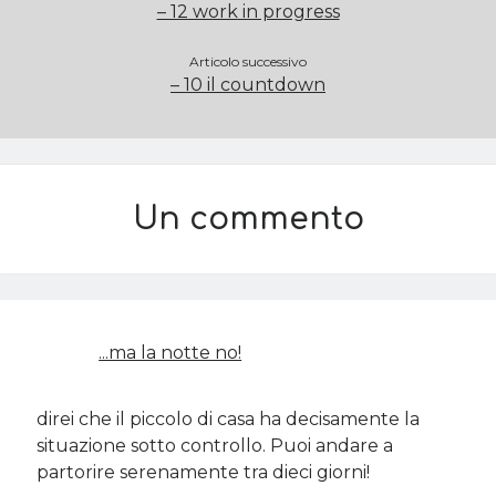
– 12 work in progress
Articolo successivo
Cerca nel blog
– 10 il countdown
Cerca
Un commento
Archivi
Archivi
...ma la notte no!
Twitter Feed
Tweet di MichelaCalculli
direi che il piccolo di casa ha decisamente la
situazione sotto controllo. Puoi andare a
partorire serenamente tra dieci giorni!