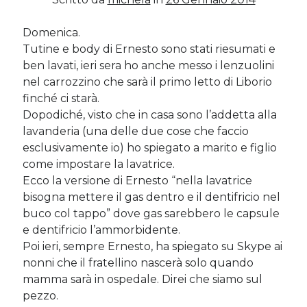
Domenica.
Post più recenti
Tutine e body di Ernesto sono stati riesumati e
Le criptovalute secondo me: l’avventura di Eticoin
ben lavati, ieri sera ho anche messo i lenzuolini
29 Maggio 2026
nel carrozzino che sarà il primo letto di Liborio
TEDx, intercalari e perimenopausa
finché ci starà.
11 Febbraio 2025
Dopodiché, visto che in casa sono l’addetta alla
Come ho fatto Educazione Finanziaria nei soggiorni estivi per
lavanderia (una delle due cose che faccio
bambini e ragazzi
12 Gennaio 2024
esclusivamente io) ho spiegato a marito e figlio
Del 2023 e di come la mia famiglia sta affrontando la sclerosi
come impostare la lavatrice.
multipla
Ecco la versione di Ernesto “nella lavatrice
28 Dicembre 2023
bisogna mettere il gas dentro e il dentifricio nel
Donne e propensione al rischio: l’impatto sugli investimenti
buco col tappo” dove gas sarebbero le capsule
12 Settembre 2022
e dentifricio l’ammorbidente.
Poi ieri, sempre Ernesto, ha spiegato su Skype ai
nonni che il fratellino nascerà solo quando
Commenti Recenti
mamma sarà in ospedale. Direi che siamo sul
Angela
su
Del 2023 e di come la mia famiglia sta affrontando la
pezzo.
sclerosi multipla