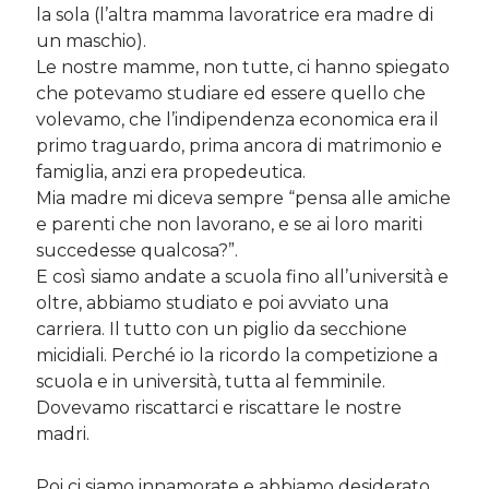
la sola (l’altra mamma lavoratrice era madre di
Sara
su
Del 2023 e di come la mia famiglia sta affrontando la
sclerosi multipla
un maschio).
michela
su
Del 2023 e di come la mia famiglia sta affrontando la
Le nostre mamme, non tutte, ci hanno spiegato
sclerosi multipla
che potevamo studiare ed essere quello che
michela
su
Del 2023 e di come la mia famiglia sta affrontando la
volevamo, che l’indipendenza economica era il
sclerosi multipla
primo traguardo, prima ancora di matrimonio e
Guya
su
Del 2023 e di come la mia famiglia sta affrontando la
famiglia, anzi era propedeutica.
sclerosi multipla
Mia madre mi diceva sempre “pensa alle amiche
e parenti che non lavorano, e se ai loro mariti
succedesse qualcosa?”.
Cerca nel blog
E così siamo andate a scuola fino all’università e
Cerca
oltre, abbiamo studiato e poi avviato una
carriera. Il tutto con un piglio da secchione
micidiali. Perché io la ricordo la competizione a
scuola e in università, tutta al femminile.
Dovevamo riscattarci e riscattare le nostre
madri.
Archivi
Archivi
Poi ci siamo innamorate e abbiamo desiderato