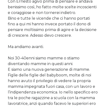
Con Ernesto agivo prima di pensare e andava
benissimo così, ho fatto molte scelte incoscienti
e coraggiose e non tornerei indietro.
Post più recenti
Bino e tutte le vicende che ci hanno portati
Le criptovalute secondo me: l’avventura di Eticoin
fino a qui mi hanno invece portato il dono di
29 Maggio 2026
pensare moltissimo prima di agire e la decisione
TEDx, intercalari e perimenopausa
di crescere. Adesso devo crescere.
11 Febbraio 2025
Come ho fatto Educazione Finanziaria nei soggiorni estivi per
bambini e ragazzi
Ma andiamo avanti.
12 Gennaio 2024
Del 2023 e di come la mia famiglia sta affrontando la sclerosi
Noi 30-40enni siamo mamme o stiamo
multipla
diventando mamme in questi anni.
28 Dicembre 2023
E siamo una nuova generazione di mamme.
Donne e propensione al rischio: l’impatto sugli investimenti
12 Settembre 2022
Figlie delle figlie del babyboom, molte di noi
hanno avuto il privilegio di vedere la propria
mamma impegnata fuori casa, con un lavoro e
l’indipendenza economica. Io nello specifico ero
Commenti Recenti
tra le poche ragazzine a scuola con la mamma
Angela
su
Del 2023 e di come la mia famiglia sta affrontando la
lavoratrice, anzi quando facevo le superiori ero
sclerosi multipla