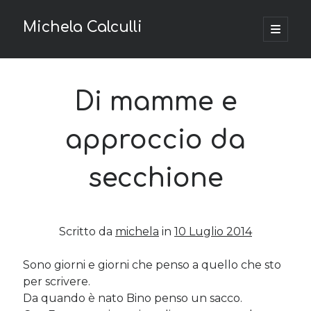
Michela Calculli
apri
menu
Barra
principa
La tua privacy
laterale
Privacy e Cookie Policy
Di mamme e
Richiesta di accesso ai dati personali
approccio da
Argomenti
secchione
Content marketing
(4)
Economia & fisco
(80)
Finanza
(18)
Scritto da
michela
in
10 Luglio 2014
Imprese
(20)
Progetti Digitali
(1)
Sono giorni e giorni che penso a quello che sto
Startup
(10)
per scrivere.
Tecnologia
(13)
Da quando è nato Bino penso un sacco.
Web marketing
(19)