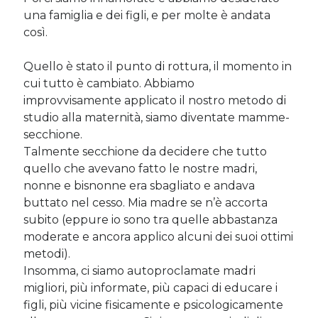
una famiglia e dei figli, e per molte è andata
così.
Cerca nel blog
Quello è stato il punto di rottura, il momento in
Cerca
cui tutto è cambiato. Abbiamo
improvvisamente applicato il nostro metodo di
studio alla maternità, siamo diventate mamme-
secchione.
Talmente secchione da decidere che tutto
Archivi
quello che avevano fatto le nostre madri,
Archivi
nonne e bisnonne era sbagliato e andava
buttato nel cesso. Mia madre se n’è accorta
subito (eppure io sono tra quelle abbastanza
moderate e ancora applico alcuni dei suoi ottimi
Twitter Feed
metodi).
Tweet di MichelaCalculli
Insomma, ci siamo autoproclamate madri
migliori, più informate, più capaci di educare i
figli, più vicine fisicamente e psicologicamente