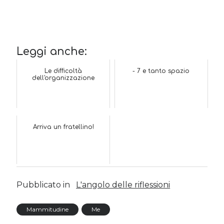
Cerca nel blog
Cerca
Leggi anche:
Le difficoltà
- 7 e tanto spazio
dell'organizzazione
Archivi
Arriva un fratellino!
Archivi
Twitter Feed
Pubblicato in
L'angolo delle riflessioni
Tweet di MichelaCalculli
Mammitudine
Me