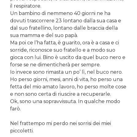
Sara
su
Del 2023 e di come la mia famiglia sta affrontando la
il respiratore.
sclerosi multipla
Un bambino di nemmeno 40 giorni ne ha
michela
su
Del 2023 e di come la mia famiglia sta affrontando la
dovuti trascorrere 23 lontano dalla sua casa e
sclerosi multipla
dal suo fratellino, lontano dalle braccia della
michela
su
Del 2023 e di come la mia famiglia sta affrontando la
sua mamma e del suo papà.
sclerosi multipla
Ma poi ce l’ha fatta, è guarito, ora è a casa e ci
Guya
su
Del 2023 e di come la mia famiglia sta affrontando la
sclerosi multipla
sorride, riconosce suo fratello e a modo suo
gioca con lui. Bino è uscito da quel buco nero e
forse se ne dimenticherà per sempre.
Io invece sono rimasta un po’ lì, nel buco nero.
Cerca nel blog
Ho perso giorni, mesi, anni di vita, ho perso una
Cerca
fetta del mio amato lavoro, ho perso molte cose
e non sono certa di riuscire a recuperarle.
Ok, sono una sopravvissuta. In qualche modo
farò.
Archivi
Nel frattempo mi perdo nei sorrisi dei miei
piccoletti.
Archivi