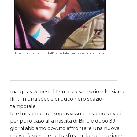
Post più recenti
Le criptovalute secondo me: l’avventura di Eticoin
29 Maggio 2026
TEDx, intercalari e perimenopausa
11 Febbraio 2025
Io e Bino usciamo dall’ospedale per la seconda volta
Come ho fatto Educazione Finanziaria nei soggiorni estivi per
bambini e ragazzi
12 Gennaio 2024
Del 2023 e di come la mia famiglia sta affrontando la sclerosi
multipla
28 Dicembre 2023
Donne e propensione al rischio: l’impatto sugli investimenti
mai quasi 3 mesi. Il 17 marzo scorso io e lui siamo
12 Settembre 2022
finiti in una specie di buco nero spazio-
temporale.
Io e lui siamo due sopravvissuti, ci siamo salvati
Commenti Recenti
per puro caso alla
nascita di Bino
e dopo 39
giorni abbiamo dovuto affrontare una nuova
Angela
su
Del 2023 e di come la mia famiglia sta affrontando la
sclerosi multipla
prova: l’ospedale, le trasfusioni, la rianimazione,