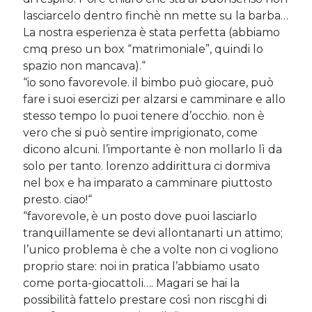
lasciarcelo dentro finchè nn mette su la barba…
La nostra esperienza è stata perfetta (abbiamo
cmq preso un box “matrimoniale”, quindi lo
spazio non mancava).
“
“io sono favorevole. il bimbo può giocare, può
fare i suoi esercizi per alzarsi e camminare e allo
stesso tempo lo puoi tenere d’occhio. non è
vero che si può sentire imprigionato, come
dicono alcuni. l’importante è non mollarlo lì da
solo per tanto. lorenzo addirittura ci dormiva
nel box e ha imparato a camminare piuttosto
presto. ciao!
“
“favorevole, è un posto dove puoi lasciarlo
tranquillamente se devi allontanarti un attimo;
l’unico problema è che a volte non ci vogliono
proprio stare: noi in pratica l’abbiamo usato
come porta-giocattoli…. Magari se hai la
possibilità fattelo prestare così non riscghi di