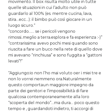
movimento. Il box risulta molto utile in tutte
Sara
su
Del 2023 e di come la mia famiglia sta affrontando la
quelle situazioni in cui l’adulto non può
sclerosi multipla
guardarlo al 100% (es. mentre cucina, lava,
michela
su
Del 2023 e di come la mia famiglia sta affrontando la
stira…ecc…): il bimbo può così giocare in un
sclerosi multipla
luogo sicuro.
michela
su
Del 2023 e di come la mia famiglia sta affrontando la
“
sclerosi multipla
“concordo…… se i pericoli vengono
Guya
su
Del 2023 e di come la mia famiglia sta affrontando la
rimossi..meglio a terra.esplora e fa esperienza :-)”
sclerosi multipla
“contrarissima: avevo pochi mesi quando sono
riuscita a fare un buco nella rete di quello dove
mi avevano “rinchiusa” e sono fuggita a “gattoni
Cerca nel blog
levati”!”
Cerca
“Aggiungo:io non l’ho mai voluto oer i miei tre e
non lo vorrei nemmeno ora.Naturalmente
questo comportaun maggiore impegno da
parte dei genitori e l’impossibilkità di fare
qualcosa contemporaneamente alla loro
Archivi
“scoperta del mondo”…ma dura… poco questo
Archivi
tempo e , guardandoti indietro, ti accorgi di