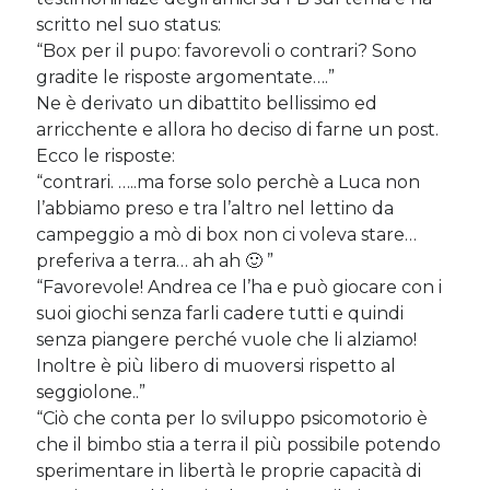
scritto nel suo status:
“Box per il pupo: favorevoli o contrari? Sono
Post più recenti
gradite le risposte argomentate….”
Le criptovalute secondo me: l’avventura di Eticoin
Ne è derivato un dibattito bellissimo ed
29 Maggio 2026
arricchente e allora ho deciso di farne un post.
TEDx, intercalari e perimenopausa
Ecco le risposte:
11 Febbraio 2025
“contrari. …..ma forse solo perchè a Luca non
Come ho fatto Educazione Finanziaria nei soggiorni estivi per
l’abbiamo preso e tra l’altro nel lettino da
bambini e ragazzi
12 Gennaio 2024
campeggio a mò di box non ci voleva stare…
Del 2023 e di come la mia famiglia sta affrontando la sclerosi
preferiva a terra… ah ah 🙂
”
multipla
“Favorevole! Andrea ce l’ha e può giocare con i
28 Dicembre 2023
suoi giochi senza farli cadere tutti e quindi
Donne e propensione al rischio: l’impatto sugli investimenti
senza piangere perché vuole che li alziamo!
12 Settembre 2022
Inoltre è più libero di muoversi rispetto al
seggiolone..”
“Ciò che conta per lo sviluppo psicomotorio è
Commenti Recenti
che il bimbo stia a terra il più possibile potendo
Angela
su
Del 2023 e di come la mia famiglia sta affrontando la
sperimentare in libertà le proprie capacità di
sclerosi multipla