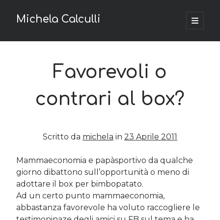
Michela Calculli
apri
menu
Barra
principa
La tua privacy
laterale
Privacy e Cookie Policy
Favorevoli o
Richiesta di accesso ai dati personali
contrari al box?
Argomenti
Content marketing
(4)
Scritto da
michela
in
23 Aprile 2011
Economia & fisco
(80)
Finanza
(18)
Mammaeconomia e papàsportivo da qualche
Imprese
(20)
giorno dibattono sull’opportunità o meno di
Progetti Digitali
(1)
adottare il box per bimbopatato.
Startup
(10)
Ad un certo punto mammaeconomia,
Tecnologia
(13)
abbastanza favorevole ha voluto raccogliere le
Web marketing
(19)
testimoninaze degli amici su FB sul tema e ha