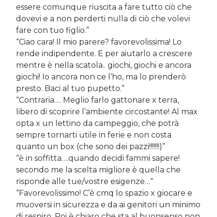
essere comunque riuscita a fare tutto ciò che
dovevi e a non perderti nulla di ciò che volevi
fare con tuo figlio.”
Cerca nel blog
“Ciao cara! Il mio parere? favorevolissima! Lo
Cerca
rende indipendente. E per aiutarlo a crescere
mentre è nella scatola.. giochi, giochi e ancora
giochi! Io ancora non ce l’ho, ma lo prenderò
presto. Baci al tuo pupetto.
“
“Contraria…. Meglio farlo gattonare x terra,
Archivi
libero di scoprire l’ambiente circostante! Al max
opta x un lettino da campeggio, che potrà
Archivi
sempre tornarti utile in ferie e non costa
quanto un box (che sono dei pazzi!!!!!!!)”
“è in soffitta….quando decidi fammi sapere!
Twitter Feed
secondo me la scelta migliore è quella che
risponde alle tue/vostre esigenze…
“
Tweet di MichelaCalculli
“Favorevolissimo! C’è cmq lo spazio x giocare e
muoversi in sicurezza e da ai genitori un minimo
di respiro. Poi è chiaro che sta al buonsenso non