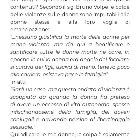
contenuti? Secondo il sig. Bruno Volpe le colpe
delle violenze sulle donne sono imputabili alle
Cerca nel blog
donne stesse e alla loro voglia di
emancipazione:
Cerca
“…nessuno giustifica la morte delle donne per
mano violenta, ma da qui a beatificare o
santificare tutte le donne morte ne corre. In
epoche in cui la donna era angelo del focolare,
si curava dei figli, usciva di meno, teneva poco
Archivi
alla carriera, esisteva pace in famiglia”
.
Archivi
Infatti:
“Sarà un caso, ma questa ondata di violenza è
scoppiata da quando la donna ha preteso
di
avere un eccesso di vita autonoma, spesso
Twitter Feed
infischiandosene della famiglia, dei doveri
Tweet di MichelaCalculli
coniugali e
arrivando persino al libertinaggio
sessuale.”
Quindi care le mie donne, la colpa è solamente