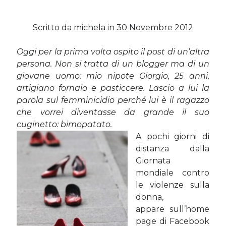
Scritto da
michela
in
30 Novembre 2012
Post più recenti
Le criptovalute secondo me: l’avventura di Eticoin
Oggi per la prima volta ospito il post di un’altra
29 Maggio 2026
persona. Non si tratta di un blogger ma di un
TEDx, intercalari e perimenopausa
giovane uomo: mio nipote Giorgio, 25 anni,
11 Febbraio 2025
artigiano fornaio e pasticcere. Lascio a lui la
Come ho fatto Educazione Finanziaria nei soggiorni estivi per
bambini e ragazzi
parola sul femminicidio perché lui è il ragazzo
12 Gennaio 2024
che vorrei diventasse da grande il suo
Del 2023 e di come la mia famiglia sta affrontando la sclerosi
cuginetto: bimopatato.
multipla
28 Dicembre 2023
A pochi giorni di
distanza dalla
Donne e propensione al rischio: l’impatto sugli investimenti
12 Settembre 2022
Giornata
mondiale contro
le violenze sulla
Commenti Recenti
donna,
appare sull’home
Angela
su
Del 2023 e di come la mia famiglia sta affrontando la
page di Facebook
sclerosi multipla