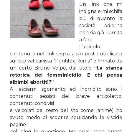
un link che mi
Sara
su
Del 2023 e di come la mia famiglia sta affrontando la
sclerosi multipla
indigna e mi schifa
michela
su
Del 2023 e di come la mia famiglia sta affrontando la
più di quanto la
sclerosi multipla
società odierna
michela
su
Del 2023 e di come la mia famiglia sta affrontando la
non sia già riuscita
sclerosi multipla
a fare.
Guya
su
Del 2023 e di come la mia famiglia sta affrontando la
L’articolo
sclerosi multipla
contenuto nel link segnala un post pubblicato
sul sito vaticanista “Pontifex Roma” e firmato da
un certo Bruno Volpe, dal titolo
“La stanca
Cerca nel blog
retorica del femminicidio. E chi pensa
Cerca
aibimbi abortiti?”
.
A lasciarmi sgomento ed inorridito sono i
contenuti sessisti del breve articoletto,
contenuti condivisi
e veicolati dal resto del sito come (ahimè) ho
avuto modo di scoprire spulciando le viscide
Archivi
pagine
Archivi
del blog in questione. Ma quali sono questi