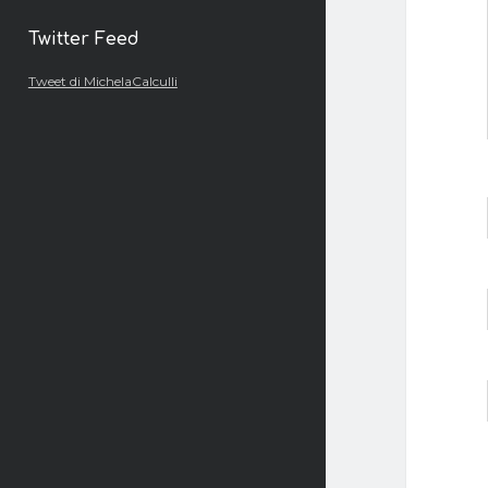
Twitter Feed
Tweet di MichelaCalculli