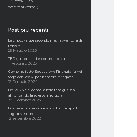
Web marketing
(19)
Post più recenti
Le criptovalute secondo me: l’avventura di
Eticoin
29 Maggio 2026
TEDx, intercalari e perimenopausa
11 Febbraio 2025
Come ho fatto Educazione Finanziaria nei
soggiorni estivi per bambini e ragazzi
12 Gennaio 2024
Del 2023 e di come la mia famiglia sta
affrontando la sclerosi multipla
28 Dicembre 2023
Donne e propensione al rischio: l’impatto
sugli investimenti
12 Settembre 2022