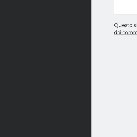
Questo si
dai comm