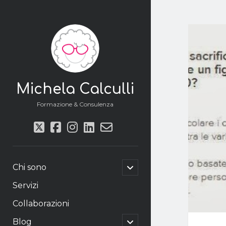
Michela Calculli
Formazione & Consulenza
twitter
facebook
instagram
linkedin
email-
form
apri
Chi sono
il
menu
Servizi
secondario
Collaborazioni
apri
Blog