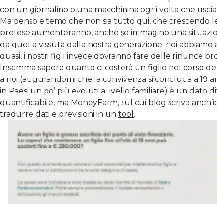
con un giornalino o una macchinina ogni volta che usci
Ma penso e temo che non sia tutto qui, che crescendo le
pretese aumenteranno, anche se immagino una situazio
da quella vissuta dalla nostra generazione: noi abbiamo 
quasi, i nostri figli invece dovranno fare delle rinunce p
Insomma sapere quanto ci costerà un figlio nel corso del
a noi (augurandomi che la convivenza si concluda a 19 
in Paesi un po’ più evoluti a livello familiare) è un dato d
quantificabile, ma MoneyFarm, sul cui
blog
scrivo anch’i
tradurre dati e previsioni in un
tool
.