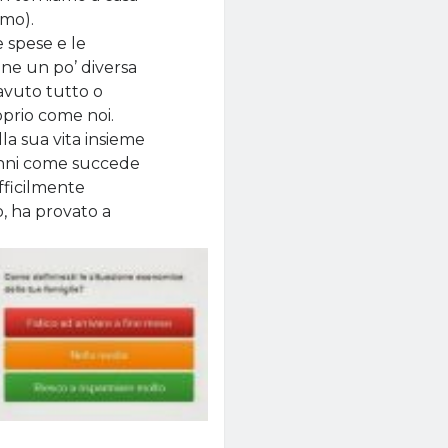
amo).
 spese e le
ne un po’ diversa
avuto tutto o
roprio come noi.
la sua vita insieme
anni come succede
ifficilmente
o, ha provato a