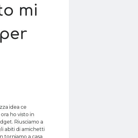
to mi
 per
zza idea ce
ra ho visto in
udget. Riusciamo a
li abiti di amichetti
n torniamo a casa