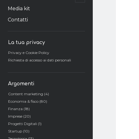
il
menu
Media kit
secondario
Contatti
Barra
La tua privacy
laterale
Privacy e Cookie Policy
Richiesta di accesso ai dati personali
Argomenti
Content marketing
(4)
Economia & fisco
(80)
Finanza
(18)
Imprese
(20)
Progetti Digitali
(1)
Startup
(10)
Tecnologia
(13)