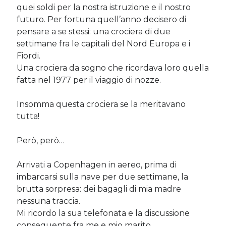
quei soldi per la nostra istruzione e il nostro
Sara
su
Del 2023 e di come la mia famiglia sta affrontando la
sclerosi multipla
futuro. Per fortuna quell’anno decisero di
michela
su
Del 2023 e di come la mia famiglia sta affrontando la
pensare a se stessi: una crociera di due
sclerosi multipla
settimane fra le capitali del Nord Europa e i
michela
su
Del 2023 e di come la mia famiglia sta affrontando la
Fiordi.
sclerosi multipla
Una crociera da sogno che ricordava loro quella
Guya
su
Del 2023 e di come la mia famiglia sta affrontando la
fatta nel 1977 per il viaggio di nozze.
sclerosi multipla
Insomma questa crociera se la meritavano
tutta!
Cerca nel blog
Cerca
Però, però…
Arrivati a Copenhagen in aereo, prima di
imbarcarsi sulla nave per due settimane, la
brutta sorpresa: dei bagagli di mia madre
nessuna traccia.
Archivi
Mi ricordo la sua telefonata e la discussione
Archivi
conseguente fra me e mio marito.