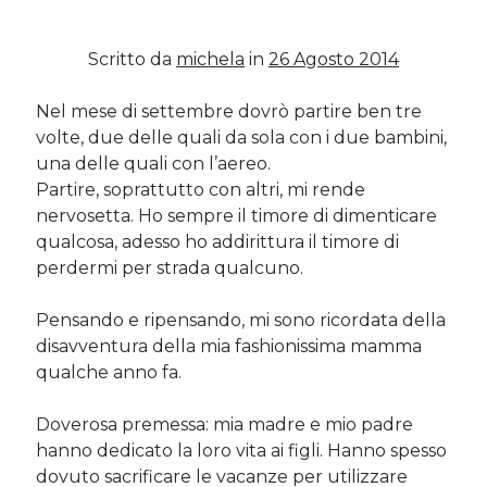
Scritto da
michela
in
26 Agosto 2014
Post più recenti
Le criptovalute secondo me: l’avventura di Eticoin
Nel mese di settembre dovrò partire ben tre
29 Maggio 2026
volte, due delle quali da sola con i due bambini,
TEDx, intercalari e perimenopausa
una delle quali con l’aereo.
11 Febbraio 2025
Partire, soprattutto con altri, mi rende
Come ho fatto Educazione Finanziaria nei soggiorni estivi per
bambini e ragazzi
nervosetta. Ho sempre il timore di dimenticare
12 Gennaio 2024
qualcosa, adesso ho addirittura il timore di
Del 2023 e di come la mia famiglia sta affrontando la sclerosi
perdermi per strada qualcuno.
multipla
28 Dicembre 2023
Pensando e ripensando, mi sono ricordata della
Donne e propensione al rischio: l’impatto sugli investimenti
12 Settembre 2022
disavventura della mia fashionissima mamma
qualche anno fa.
Doverosa premessa: mia madre e mio padre
Commenti Recenti
hanno dedicato la loro vita ai figli. Hanno spesso
Angela
su
Del 2023 e di come la mia famiglia sta affrontando la
dovuto sacrificare le vacanze per utilizzare
sclerosi multipla