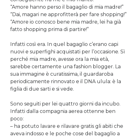
“Amore hanno perso il bagaglio di mia madre!”
“Dai, magari ne approfitterà per fare shopping!”
Cerca nel blog
“Amore io conosco bene mia madre, lei ha già
fatto shopping prima di partire!”
Cerca
Infatti così era. In quel bagaglio c’erano capi
nuovi e superfighi acquistati per l’occasione. Sì
perché mia madre, avesse ora la mia età,
sarebbe certamente una fashion blogger. La
Archivi
sua immagine è curatissima, il guardaroba
Archivi
periodicamente rinnovato e il DNA ulula: è la
figlia di due sarti e si vede.
Sono seguiti per lei quattro giorni da incubo.
Twitter Feed
Infatti dalla compagnia aerea ottenne ben
Tweet di MichelaCalculli
poco:
– ha potuto lavare e rilavare gratis gli abiti che
aveva indosso e le poche cose del bagaglio a