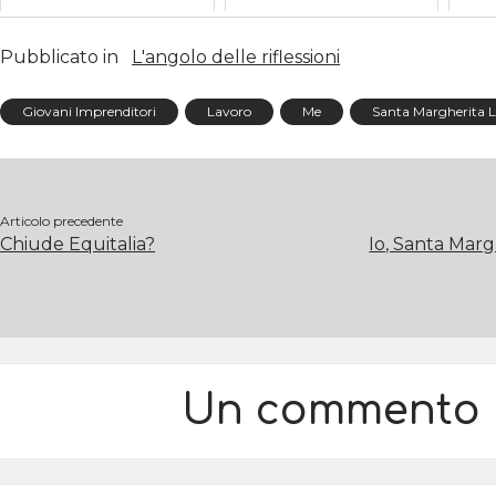
Pubblicato in
L'angolo delle riflessioni
Giovani Imprenditori
Lavoro
Me
Santa Margherita L
Articolo precedente
Chiude Equitalia?
Io, Santa Margh
Un commento