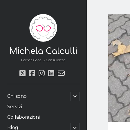
Michela Calculli
Formazione & Consulenza
twitter
facebook
instagram
linkedin
email-
form
apri
Chi sono
il
menu
Servizi
secondario
Collaborazioni
apri
Blog