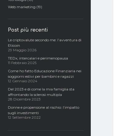
Web marketing
(19)
Post più recenti
Le criptovalute secondo me: l’avventura di
Eticoin
29 Maggio 2026
TEDx, intercalari e perimenopausa
11 Febbraio 2025
Come ho fatto Educazione Finanziaria nei
soggiorni estivi per bambini e ragazzi
12 Gennaio 2024
Del 2023 e di come la mia famiglia sta
affrontando la sclerosi multipla
28 Dicembre 2023
Donne e propensione al rischio: l’impatto
sugli investimenti
12 Settembre 2022