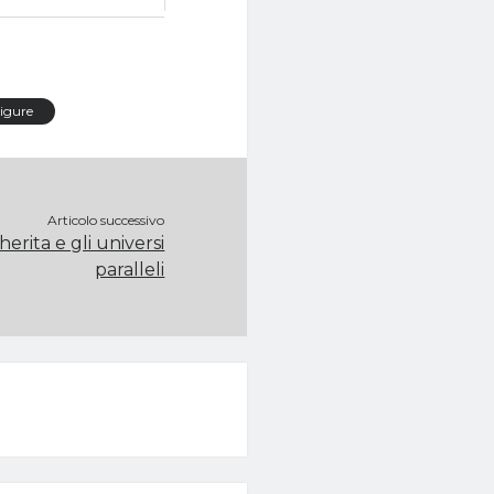
igure
Articolo successivo
erita e gli universi
paralleli