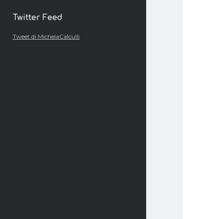
Twitter Feed
Tweet di MichelaCalculli