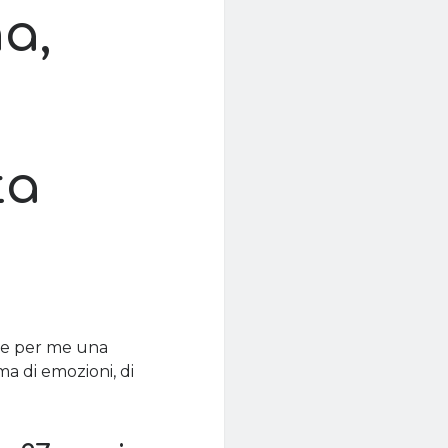
a,
ta
te per me una
ma di emozioni, di