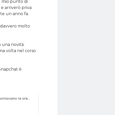
l mio punto di
e arriverò priva
nte un anno fa.
È davvero molto
n una novità:
ima volta nel corso
 Snapchat è
ontavamo le ore...