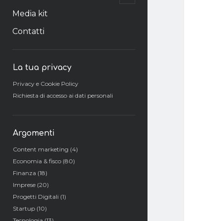
il
menu
Media kit
secondario
Contatti
Barra
La tua privacy
laterale
Privacy e Cookie Policy
Richiesta di accesso ai dati personali
Argomenti
Content marketing
(4)
Economia & fisco
(80)
Finanza
(18)
Imprese
(20)
Progetti Digitali
(1)
Startup
(10)
Tecnologia
(13)