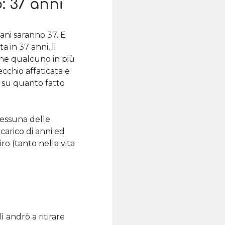
: 37 anni
ni saranno 37. E
a in 37 anni, li
che qualcuno in più
cchio affaticata e
ci su quanto fatto
nessuna delle
 carico di anni ed
o (tanto nella vita
ì andrò a ritirare