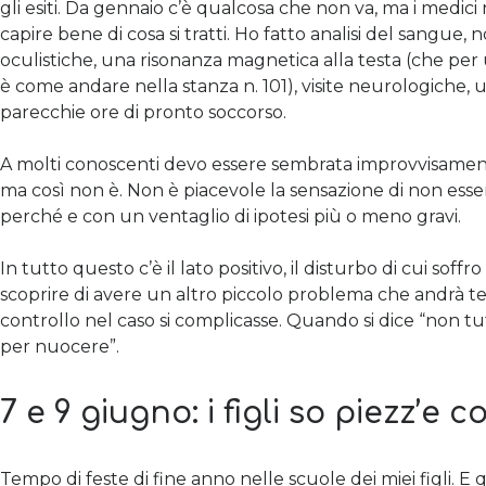
gli esiti. Da gennaio c’è qualcosa che non va, ma i medici
capire bene di cosa si tratti. Ho fatto analisi del sangue, 
oculistiche, una risonanza magnetica alla testa (che per
è come andare nella stanza n. 101), visite neurologiche, 
parecchie ore di pronto soccorso.
A molti conoscenti devo essere sembrata improvvisamen
ma così non è. Non è piacevole la sensazione di non esse
perché e con un ventaglio di ipotesi più o meno gravi.
In tutto questo c’è il lato positivo, il disturbo di cui soffr
scoprire di avere un altro piccolo problema che andrà t
controllo nel caso si complicasse. Quando si dice “non tu
per nuocere”.
7 e 9 giugno: i figli so piezz’e c
Tempo di feste di fine anno nelle scuole dei miei figli. E 