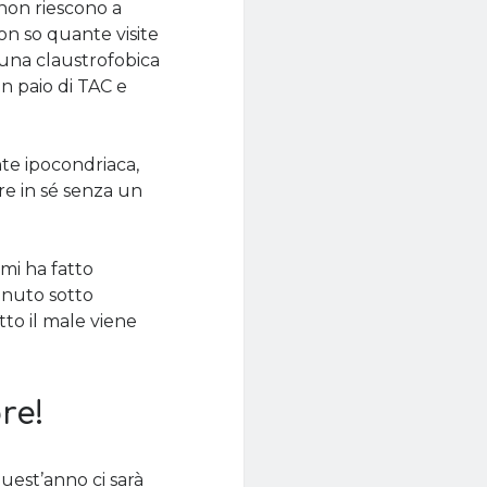
 non riescono a
non so quante visite
 una claustrofobica
un paio di TAC e
te ipocondriaca,
re in sé senza un
o mi ha fatto
enuto sotto
tto il male viene
ore!
quest’anno ci sarà