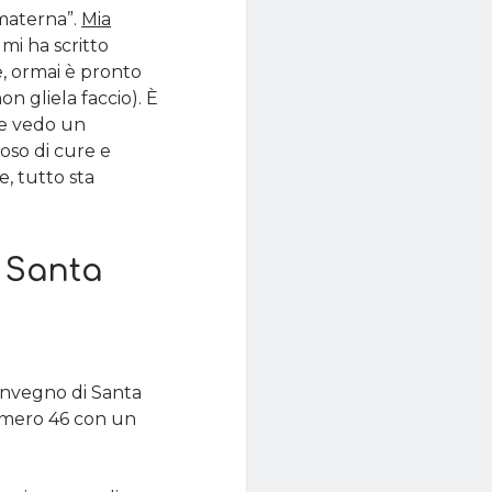
 materna”.
Mia
mi ha scritto
e, ormai è pronto
n gliela faccio). È
 e vedo un
oso di cure e
e, tutto sta
i Santa
Convegno di Santa
numero 46 con un