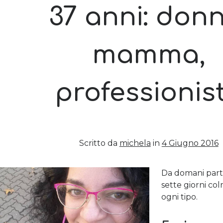
37 anni: donn
mamma,
professionis
Scritto da
michela
in
4 Giugno 2016
Da domani par
sette giorni col
ogni tipo.