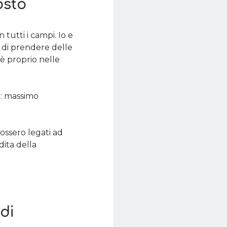
osto
 tutti i campi. Io e
 di prendere delle
 è proprio nelle
i: massimo
ossero legati ad
dita della
di