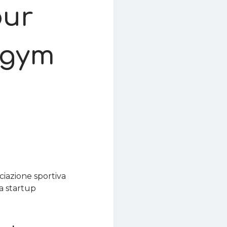
our
ngym
sociazione sportiva
ua startup