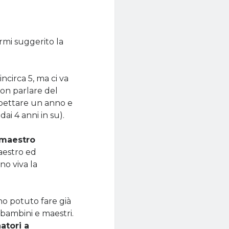
rmi suggerito la
incirca 5, ma ci va
non parlare del
spettare un anno e
ai 4 anni in su).
l maestro
aestro ed
o viva la
ho potuto fare già
 bambini e maestri.
atori a