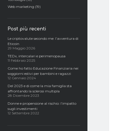
Web marketing
(19)
Post più recenti
Le criptovalute secondo me: l’avventura di
Eticoin
29 Maggio 2026
TEDx, intercalari e perimenopausa
11 Febbraio 2025
Come ho fatto Educazione Finanziaria nei
soggiorni estivi per bambini e ragazzi
12 Gennaio 2024
Del 2023 e di come la mia famiglia sta
affrontando la sclerosi multipla
28 Dicembre 2023
Donne e propensione al rischio: l’impatto
sugli investimenti
12 Settembre 2022