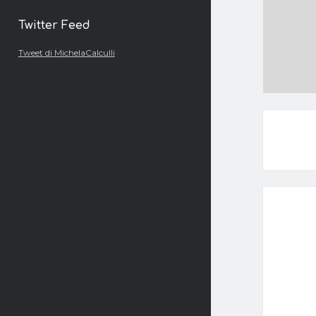
Twitter Feed
Tweet di MichelaCalculli