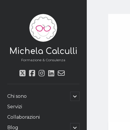
Michela Calculli
Formazione & Consulenza
twitter
facebook
instagram
linkedin
email-
form
apri
Chi sono
il
menu
Servizi
secondario
Collaborazioni
apri
Blog