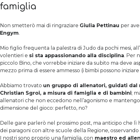
famiglia
Non smetterò mai di ringraziare
Giulia Pettinau
per ave
Engym
.
Mio figlio frequenta la palestra di Judo da pochi mesi, all’
volentieri e
si sta appassionando alla disciplina
. Per 
piccolo Bino, che vorrebbe iniziare da subito ma deve a
mezzo prima di essere ammesso (i bimbi possono iniziare d
Abbiamo trovato
un gruppo di allenatori, guidati da
Christian Sgroi, a misura di famiglia e di bambini
; m
allenatori che non eccedono nell’agonismo e mantengon
dimensione del gioco: perfetto, no?
Delle gare parlerò nel prossimo post, ma anticipo che lì 
dei paragoni con altre scuole della Regione, osservando
I nostri sono proprio una famiglia, con
maestro ed allen