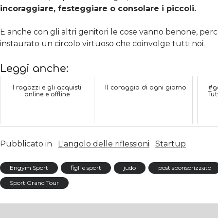
incoraggiare, festeggiare o consolare i piccoli.
E anche con gli altri genitori le cose vanno benone, perc
instaurato un circolo virtuoso che coinvolge tutti noi.
Leggi anche:
I ragazzi e gli acquisti
Il coraggio di ogni giorno
#g
online e offline
Tut
Pubblicato in
L'angolo delle riflessioni
Startup
Engym Sport
figli e sport
judo
post sponsorizzato
Sport Grand Tour