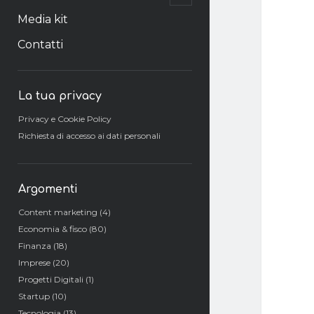
il
menu
Media kit
secondario
Contatti
Barra
La tua privacy
laterale
Privacy e Cookie Policy
Richiesta di accesso ai dati personali
Argomenti
Content marketing
(4)
Economia & fisco
(80)
Finanza
(18)
Imprese
(20)
Progetti Digitali
(1)
Startup
(10)
Tecnologia
(13)