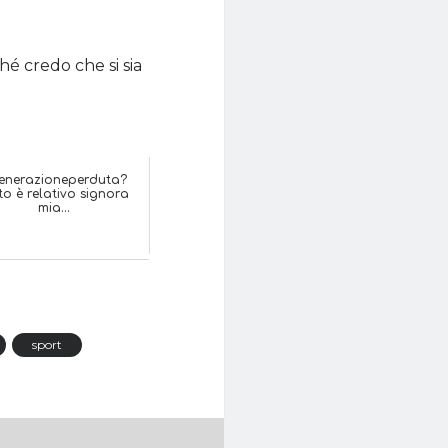
hé credo che si sia
enerazioneperduta?
to è relativo signora
mia...
sport