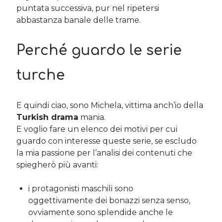
puntata successiva, pur nel ripetersi
abbastanza banale delle trame.
Cerca nel blog
Perché guardo le serie
Cerca
turche
E quindi ciao, sono Michela, vittima anch’io della
Archivi
Turkish drama
mania.
Archivi
E voglio fare un elenco dei motivi per cui
guardo con interesse queste serie, se escludo
la mia passione per l’analisi dei contenuti che
spiegherò più avanti:
Twitter Feed
Tweet di MichelaCalculli
i protagonisti maschili sono
oggettivamente dei bonazzi senza senso,
ovviamente sono splendide anche le