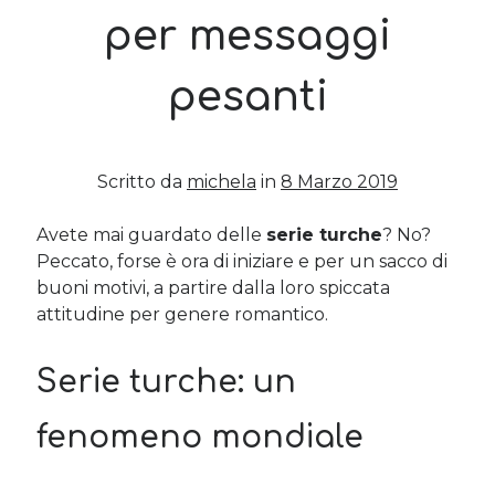
per messaggi
Post più recenti
pesanti
Le criptovalute secondo me: l’avventura di Eticoin
29 Maggio 2026
TEDx, intercalari e perimenopausa
11 Febbraio 2025
Scritto da
michela
in
8 Marzo 2019
Come ho fatto Educazione Finanziaria nei soggiorni estivi per
bambini e ragazzi
12 Gennaio 2024
Avete mai guardato delle
serie turche
? No?
Peccato, forse è ora di iniziare e per un sacco di
Del 2023 e di come la mia famiglia sta affrontando la sclerosi
multipla
buoni motivi, a partire dalla loro spiccata
28 Dicembre 2023
attitudine per genere romantico.
Donne e propensione al rischio: l’impatto sugli investimenti
12 Settembre 2022
Serie turche: un
fenomeno mondiale
Commenti Recenti
Angela
su
Del 2023 e di come la mia famiglia sta affrontando la
sclerosi multipla