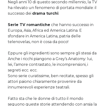
Negli anni 10 di questo secondo millennio, la TV
Sara
su
Del 2023 e di come la mia famiglia sta affrontando la
ha rilevato un fenomeno di portata mondiale: il
sclerosi multipla
successo dei
drama turchi
.
michela
su
Del 2023 e di come la mia famiglia sta affrontando la
sclerosi multipla
michela
su
Del 2023 e di come la mia famiglia sta affrontando la
Serie TV romantiche
che hanno successo in
sclerosi multipla
Europa, Asia, Africa ed America Latina. E
Guya
su
Del 2023 e di come la mia famiglia sta affrontando la
sfondare in America Latina, patria delle
sclerosi multipla
telenovelas, non è cosa da poco!
Eppure gli ingredienti sono sempre gli stessi da
Cerca nel blog
Anche i ricchi piangono a Grey’s Anatomy: lui,
Cerca
lei, l’amore contrastato, le incomprensioni, i
segreti ecc. ecc.
Sono serie curatissime, ben recitate, spesso gli
attori paiono chiaramente provenire da
innumerevoli esperienze teatrali.
Archivi
Fatto sta che le donne di tutto il mondo
Archivi
seguono queste storie attendendo con ansia la