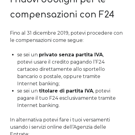
compensazioni con F24
Cerca nel blog
Cerca
Fino al 31 dicembre 2019, potevi procedere con
le compensazioni come segue:
se sei un
privato senza partita IVA
,
potevi usare il credito pagando l’F24
Archivi
cartaceo direttamente allo sportello
bancario o postale, oppure tramite
Archivi
Internet banking;
se sei un
titolare di partita IVA
, potevi
pagare il tuo F24 esclusivamente tramite
Twitter Feed
Internet banking.
Tweet di MichelaCalculli
In alternativa potevi fare i tuoi versamenti
usando i servizi online dell’Agenzia delle
Entrate: