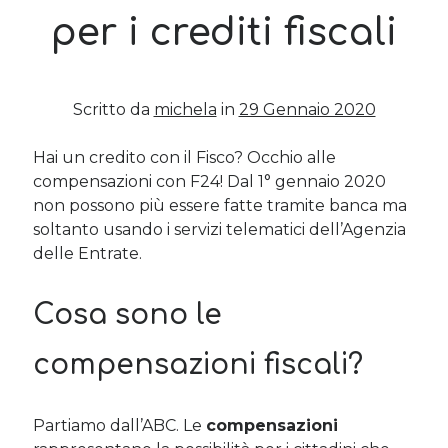
per i crediti fiscali
Post più recenti
Le criptovalute secondo me: l’avventura di Eticoin
29 Maggio 2026
Scritto da
michela
in
29 Gennaio 2020
TEDx, intercalari e perimenopausa
11 Febbraio 2025
Hai un credito con il Fisco? Occhio alle
Come ho fatto Educazione Finanziaria nei soggiorni estivi per
compensazioni con F24! Dal 1° gennaio 2020
bambini e ragazzi
non possono più essere fatte tramite banca ma
12 Gennaio 2024
soltanto usando i servizi telematici dell’Agenzia
Del 2023 e di come la mia famiglia sta affrontando la sclerosi
delle Entrate.
multipla
28 Dicembre 2023
Donne e propensione al rischio: l’impatto sugli investimenti
Cosa sono le
12 Settembre 2022
compensazioni fiscali?
Commenti Recenti
Angela
su
Del 2023 e di come la mia famiglia sta affrontando la
Partiamo dall’ABC. Le
compensazioni
sclerosi multipla