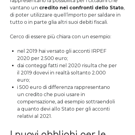
rappresentano la possibilità per i cittadini che
Sara
su
Del 2023 e di come la mia famiglia sta affrontando la
vantano un
credito nei confronti dello Stato
,
sclerosi multipla
di poter utilizzare quell’importo per saldare in
michela
su
Del 2023 e di come la mia famiglia sta affrontando la
tutto o in parte glia altri suoi debiti fiscali.
sclerosi multipla
michela
su
Del 2023 e di come la mia famiglia sta affrontando la
sclerosi multipla
Cerco di essere più chiara con un esempio:
Guya
su
Del 2023 e di come la mia famiglia sta affrontando la
sclerosi multipla
nel 2019 hai versato gli acconti IRPEF
2020 per 2.500 euro;
dai conteggi fatti nel 2020 risulta che per
Cerca nel blog
il 2019 dovevi in realtà soltanto 2.000
euro;
Cerca
i 500 euro di differenza rappresentano
un credito che puoi usare in
compensazione, ad esempio sottraendoli
a quanto devi allo Stato per gli acconti
relativi al 2021.
Archivi
Archivi
I nuovi obblighi per le