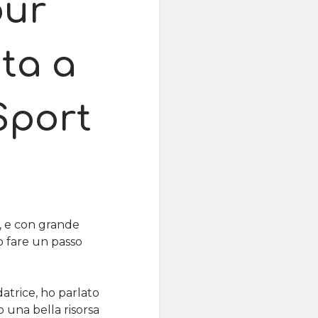
our
ita a
Sport
a, e con grande
o fare un passo
atrice, ho parlato
o una bella risorsa