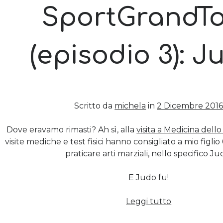
SportGrandT
(episodio 3): J
Scritto da
michela
in
2 Dicembre 201
Dove eravamo rimasti? Ah sì, alla
visita a Medicina dell
visite mediche e test fisici hanno consigliato a mio figlio
praticare arti marziali, nello specifico Ju
E Judo fu!
SportGrand
Leggi tutto
(episodio