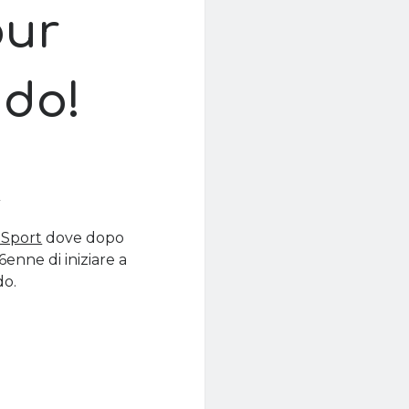
our
udo!
6
o Sport
dove dopo
 6enne di iniziare a
do.
Tour