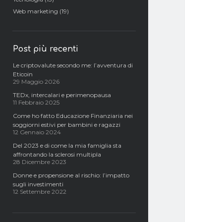
Web marketing
(19)
Post più recenti
Le criptovalute secondo me: l’avventura di
Eticoin
29 Maggio 2026
TEDx, intercalari e perimenopausa
11 Febbraio 2025
Come ho fatto Educazione Finanziaria nei
soggiorni estivi per bambini e ragazzi
12 Gennaio 2024
Del 2023 e di come la mia famiglia sta
affrontando la sclerosi multipla
28 Dicembre 2023
Donne e propensione al rischio: l’impatto
sugli investimenti
12 Settembre 2022