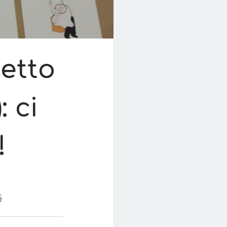
petto
 ci
!
6