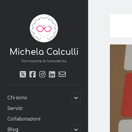
Michela Calculli
Formazione & Consulenza
twitter
facebook
instagram
linkedin
email-
form
apri
Chi sono
il
menu
Servizi
secondario
Collaborazioni
apri
Blog