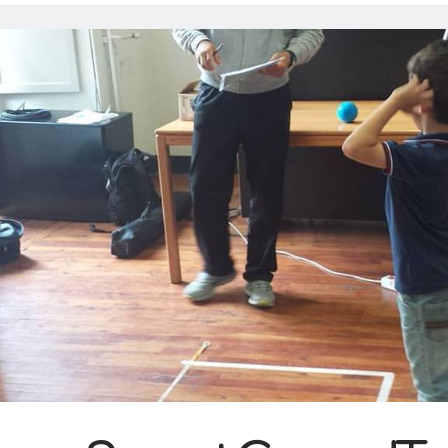
3):
Judo!