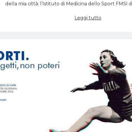
della mia città: l’Istituto di Medicina dello Sport FMSI 
SportGrand
Leggi tutto
(episodio
2):
visita
a
Medicina
dello
Sport