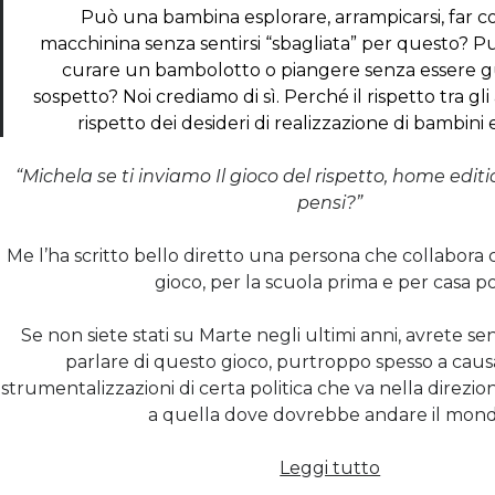
Può una bambina esplorare, arrampicarsi, far c
macchinina senza sentirsi “sbagliata” per questo?
curare un bambolotto o piangere senza essere 
sospetto? Noi crediamo di sì. Perché il rispetto tra gli
rispetto dei desideri di realizzazione di bambini
“Michela se ti inviamo Il gioco del rispetto, home editio
pensi?”
Me l’ha scritto bello diretto una persona che collabora c
gioco, per la scuola prima e per casa po
Se non siete stati su Marte negli ultimi anni, avrete s
parlare di questo gioco, purtroppo spesso a causa 
strumentalizzazioni di certa politica che va nella direzi
a quella dove dovrebbe andare il mond
Il
Leggi tutto
gioco