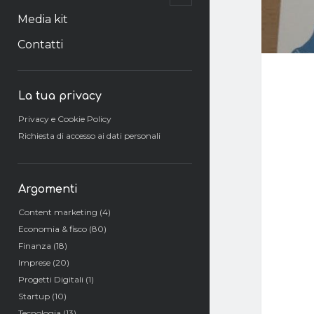
il
menu
Media kit
secondario
Contatti
Barra
La tua privacy
laterale
Privacy e Cookie Policy
Richiesta di accesso ai dati personali
Argomenti
Content marketing
(4)
Economia & fisco
(80)
Finanza
(18)
Imprese
(20)
Progetti Digitali
(1)
Startup
(10)
Tecnologia
(13)