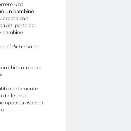
orrere una
 Può un bambino
guardato con
 adulti parte dal
 e bambine.
n, ci dici cosa ne
on chi ha creato il
i.
entito certamente
delle tristi
one opposta rispetto
o.