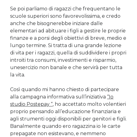
Sara
su
Del 2023 e di come la mia famiglia sta affrontando la
Se poi parliamo di ragazzi che frequentano le
sclerosi multipla
scuole superiori sono favorevolissima, e credo
michela
su
Del 2023 e di come la mia famiglia sta affrontando la
anche che bisognerebbe iniziare dalle
sclerosi multipla
elementari ad abituare i figli a gestire le proprie
michela
su
Del 2023 e di come la mia famiglia sta affrontando la
sclerosi multipla
finanze e a porsi degli obiettivi di breve, medio e
Guya
su
Del 2023 e di come la mia famiglia sta affrontando la
lungo termine. Si tratta di una grande lezione
sclerosi multipla
di vita per i ragazzi, quella di suddividere i propri
introiti tra consumi, investimenti e risparmio,
unesercizio non banale e che servirà per tutta
Cerca nel blog
la vita.
Cerca
Così quando mi hanno chiesto di partecipare
alla campagna informativa sull’iniziativa
“Io
studio Postepay “
, ho accettato molto volentieri
proprio pensando all’educazione finanziaria e
agli strumenti oggi disponibili per genitori e figli.
Archivi
Banalmente quando ero ragazzina io le carte
Archivi
prepagate non esistevano, e nemmeno