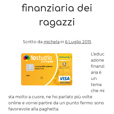
finanziaria dei
Post più recenti
ragazzi
Le criptovalute secondo me: l’avventura di Eticoin
29 Maggio 2026
TEDx, intercalari e perimenopausa
11 Febbraio 2025
Scritto da
michela
in
6 Luglio 2015
Come ho fatto Educazione Finanziaria nei soggiorni estivi per
bambini e ragazzi
12 Gennaio 2024
L’educ
azione
Del 2023 e di come la mia famiglia sta affrontando la sclerosi
multipla
finanzi
28 Dicembre 2023
aria è
Donne e propensione al rischio: l’impatto sugli investimenti
un
12 Settembre 2022
tema
che mi
sta molto a cuore, ne ho parlato più volte
Commenti Recenti
online e vorrei partire da un punto fermo: sono
Angela
su
Del 2023 e di come la mia famiglia sta affrontando la
favorevole alla paghetta.
sclerosi multipla