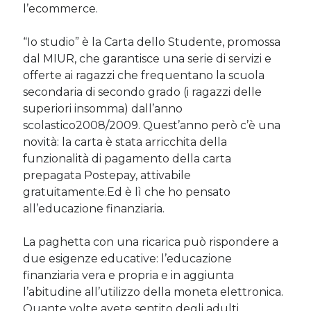
l’ecommerce.
“Io studio” è la Carta dello Studente, promossa
Cerca nel blog
dal MIUR, che garantisce una serie di servizi e
Cerca
offerte ai ragazzi che frequentano la scuola
secondaria di secondo grado (i ragazzi delle
superiori insomma) dall’anno
scolastico2008/2009. Quest’anno però c’è una
novità: la carta è stata arricchita della
Archivi
funzionalità di pagamento della carta
prepagata Postepay, attivabile
Archivi
gratuitamente.Ed è lì che ho pensato
all’educazione finanziaria.
Twitter Feed
La paghetta con una ricarica può rispondere a
due esigenze educative: l’educazione
Tweet di MichelaCalculli
finanziaria vera e propria e in aggiunta
l’abitudine all’utilizzo della moneta elettronica.
Quante volte avete sentito degli adulti