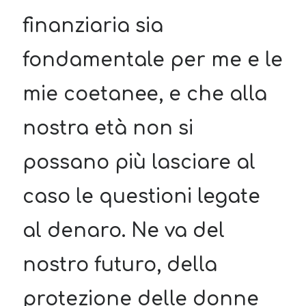
Sara
su
Del 2023 e di come la mia famiglia sta affrontando la
finanziaria sia
sclerosi multipla
michela
su
Del 2023 e di come la mia famiglia sta affrontando la
sclerosi multipla
fondamentale per me e le
michela
su
Del 2023 e di come la mia famiglia sta affrontando la
sclerosi multipla
mie coetanee, e che alla
Guya
su
Del 2023 e di come la mia famiglia sta affrontando la
sclerosi multipla
nostra età non si
possano più lasciare al
Cerca nel blog
Cerca
caso le questioni legate
al denaro. Ne va del
nostro futuro, della
Archivi
protezione delle donne
Archivi