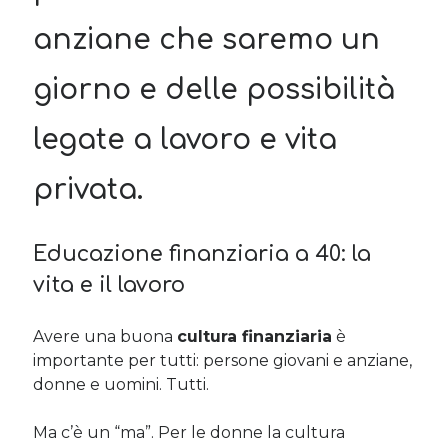
anziane che saremo un
Cerca nel blog
giorno e delle possibilità
Cerca
legate a lavoro e vita
privata.
Archivi
Educazione finanziaria a 40: la
Archivi
vita e il lavoro
Twitter Feed
Avere una buona
cultura finanziaria
è
importante per tutti: persone giovani e anziane,
Tweet di MichelaCalculli
donne e uomini. Tutti.
Ma c’è un “ma”. Per le donne la cultura